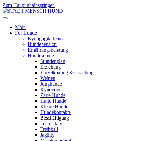
Zum Hauptinhalt springen
Moin
Für Hunde
Kynogogik Team
Hundepension
Ernährungsberatung
Hundeschule
Stundenplan
Erziehung
Einzeltraining & Coaching
Welpen
Junghunde
Kynogogik
Zarte Hunde
Harte Hunde
Kleine Hunde
Hundekontakte
Beschäftigung
Team aktiv
Treibball
Jagility
Motokynogogik