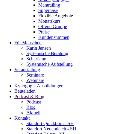
Mantrailing
Supernase
Flexible Angebote
Monatskurs
Offene Gruppe
Preise
Kundenstimmen
Für Menschen
Karin Jansen
Systemische Beratung
Scharfsinn
Systemische Aufstellung
Veranstaltung
Seminare
Webinare
Kynogogik Ausbildungen
Beuteladen
Podcast & Blog
Podcast
Blog
Aktuell
Kontakt
Standort Quickborn - SH
Standort Neuendeich - SH