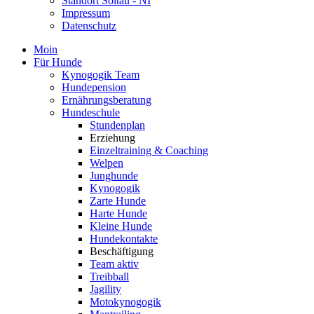
Standort Soltau - NI
Impressum
Datenschutz
Moin
Für Hunde
Kynogogik Team
Hundepension
Ernährungsberatung
Hundeschule
Stundenplan
Erziehung
Einzeltraining & Coaching
Welpen
Junghunde
Kynogogik
Zarte Hunde
Harte Hunde
Kleine Hunde
Hundekontakte
Beschäftigung
Team aktiv
Treibball
Jagility
Motokynogogik