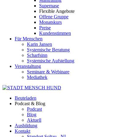
Mantrailing
Supernase
Flexible Angebote
Offene Gruppe
Monatskurs
Preise
Kundenstimmen
Für Menschen
Karin Jansen
Systemische Beratung
Scharfsinn
Systemische Aufstellung
Veranstaltung
Seminare & Webinare
Mediathek
Beuteladen
Podcast & Blog
Podcast
Blog
Aktuell
Ausbildung
Kontakt
Standort Soltau - NI