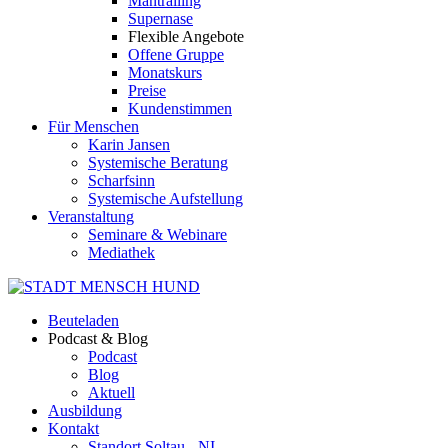
Mantrailing
Supernase
Flexible Angebote
Offene Gruppe
Monatskurs
Preise
Kundenstimmen
Für Menschen
Karin Jansen
Systemische Beratung
Scharfsinn
Systemische Aufstellung
Veranstaltung
Seminare & Webinare
Mediathek
Beuteladen
Podcast & Blog
Podcast
Blog
Aktuell
Ausbildung
Kontakt
Standort Soltau - NI