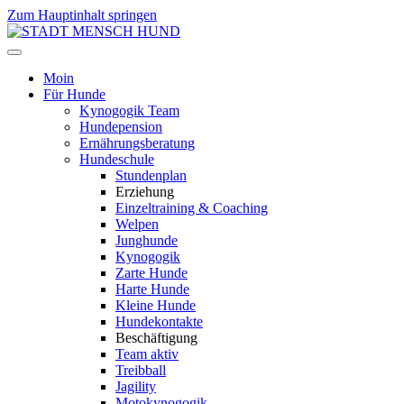
Zum Hauptinhalt springen
Moin
Für Hunde
Kynogogik Team
Hundepension
Ernährungsberatung
Hundeschule
Stundenplan
Erziehung
Einzeltraining & Coaching
Welpen
Junghunde
Kynogogik
Zarte Hunde
Harte Hunde
Kleine Hunde
Hundekontakte
Beschäftigung
Team aktiv
Treibball
Jagility
Motokynogogik