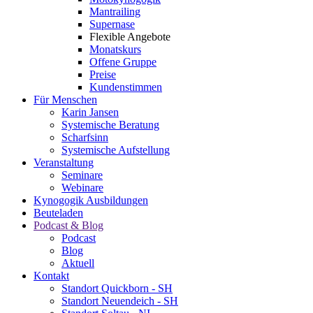
Mantrailing
Supernase
Flexible Angebote
Monatskurs
Offene Gruppe
Preise
Kundenstimmen
Für Menschen
Karin Jansen
Systemische Beratung
Scharfsinn
Systemische Aufstellung
Veranstaltung
Seminare
Webinare
Kynogogik Ausbildungen
Beuteladen
Podcast & Blog
Podcast
Blog
Aktuell
Kontakt
Standort Quickborn - SH
Standort Neuendeich - SH