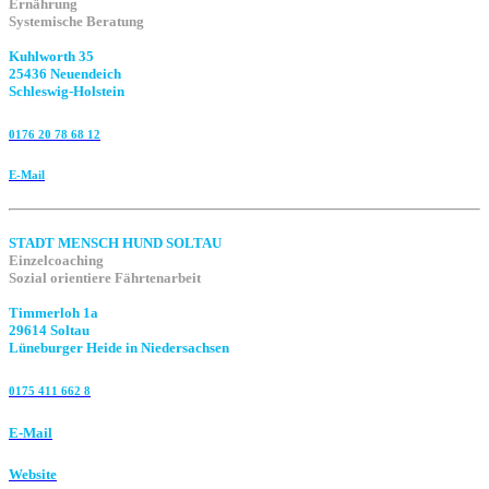
Ernährung
Systemische Beratung
Kuhlworth 35
25436 Neuendeich
Schleswig-Holstein
0176 20 78 68 12
E-Mail
STADT MENSCH HUND SOLTAU
Einzelcoaching
Sozial orientiere Fährtenarbeit
Timmerloh 1a
29614 Soltau
Lüneburger Heide in Niedersachsen
0175 411 662 8‬
E-Mail
Website