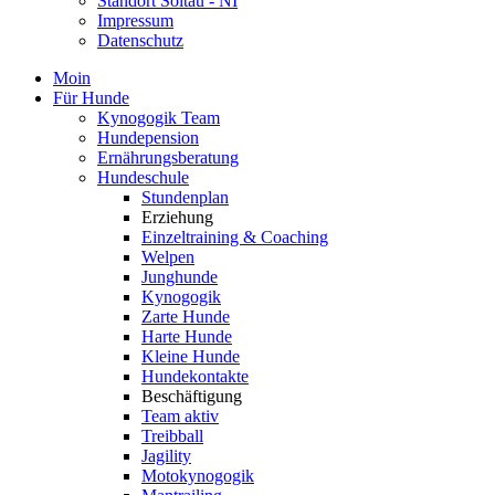
Standort Soltau - NI
Impressum
Datenschutz
Moin
Für Hunde
Kynogogik Team
Hundepension
Ernährungsberatung
Hundeschule
Stundenplan
Erziehung
Einzeltraining & Coaching
Welpen
Junghunde
Kynogogik
Zarte Hunde
Harte Hunde
Kleine Hunde
Hundekontakte
Beschäftigung
Team aktiv
Treibball
Jagility
Motokynogogik