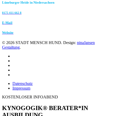
Lüneburger Heide in Niedersachsen
0175 411 662 8‬
E-Mail
Website
©
2026
STADT MENSCH HUND. Design:
ninaJansen
Gestaltung
.
Datenschutz
Impressum
KOSTENLOSER INFOABEND
KYNOGOGIK® BERATER*IN
AUSBILDUNG