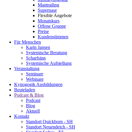
Mantrailing
Supernase
Flexible Angebote
Monatskurs
Offene Gruppe
Preise
Kundenstimmen
Für Menschen
Karin Jansen
Systemische Beratung
Scharfsinn
Systemische Aufstellung
Veranstaltung
Seminare
Webinare
Kynogogik Ausbildungen
Beuteladen
Podcast & Blog
Podcast
Blog
Aktuell
Kontakt
Standort Quickborn - SH
Standort Neuendeich - SH