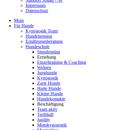
Standort Soltau - NI
Impressum
Datenschutz
Moin
Für Hunde
Kynogogik Team
Hundepension
Ernährungsberatung
Hundeschule
Stundenplan
Erziehung
Einzeltraining & Coaching
Welpen
Junghunde
Kynogogik
Zarte Hunde
Harte Hunde
Kleine Hunde
Hundekontakte
Beschäftigung
Team aktiv
Treibball
Jagility
Motokynogogik