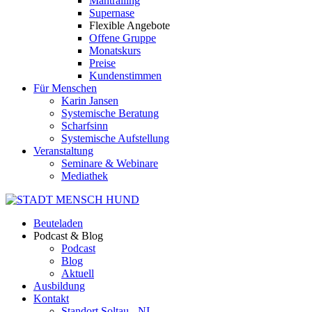
Mantrailing
Supernase
Flexible Angebote
Offene Gruppe
Monatskurs
Preise
Kundenstimmen
Für Menschen
Karin Jansen
Systemische Beratung
Scharfsinn
Systemische Aufstellung
Veranstaltung
Seminare & Webinare
Mediathek
Beuteladen
Podcast & Blog
Podcast
Blog
Aktuell
Ausbildung
Kontakt
Standort Soltau - NI