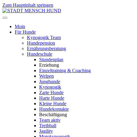
Zum Hauptinhalt springen
Moin
Für Hunde
Kynogogik Team
Hundepension
Ernährungsberatung
Hundeschule
Stundenplan
Erziehung
Einzeltraining & Coaching
Welpen
Junghunde
Kynogogik
Zarte Hunde
Harte Hunde
Kleine Hunde
Hundekontakte
Beschäftigung
Team aktiv
Treibball
Jagility
Motokynogogik