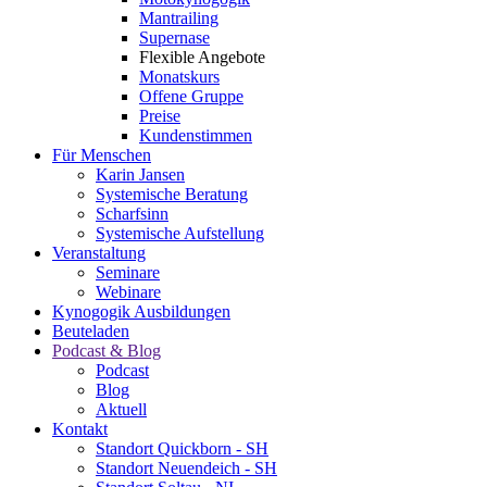
Mantrailing
Supernase
Flexible Angebote
Monatskurs
Offene Gruppe
Preise
Kundenstimmen
Für Menschen
Karin Jansen
Systemische Beratung
Scharfsinn
Systemische Aufstellung
Veranstaltung
Seminare
Webinare
Kynogogik Ausbildungen
Beuteladen
Podcast & Blog
Podcast
Blog
Aktuell
Kontakt
Standort Quickborn - SH
Standort Neuendeich - SH