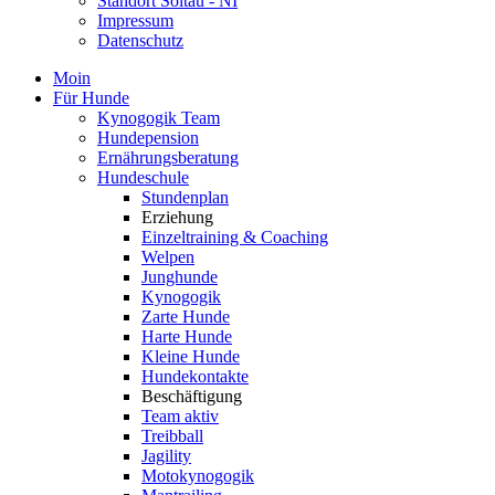
Standort Soltau - NI
Impressum
Datenschutz
Moin
Für Hunde
Kynogogik Team
Hundepension
Ernährungsberatung
Hundeschule
Stundenplan
Erziehung
Einzeltraining & Coaching
Welpen
Junghunde
Kynogogik
Zarte Hunde
Harte Hunde
Kleine Hunde
Hundekontakte
Beschäftigung
Team aktiv
Treibball
Jagility
Motokynogogik