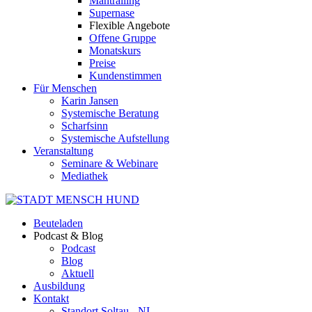
Mantrailing
Supernase
Flexible Angebote
Offene Gruppe
Monatskurs
Preise
Kundenstimmen
Für Menschen
Karin Jansen
Systemische Beratung
Scharfsinn
Systemische Aufstellung
Veranstaltung
Seminare & Webinare
Mediathek
Beuteladen
Podcast & Blog
Podcast
Blog
Aktuell
Ausbildung
Kontakt
Standort Soltau - NI