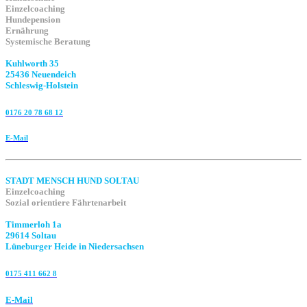
Einzelcoaching
Hundepension
Ernährung
Systemische Beratung
Kuhlworth 35
25436 Neuendeich
Schleswig-Holstein
0176 20 78 68 12
E-Mail
STADT MENSCH HUND SOLTAU
Einzelcoaching
Sozial orientiere Fährtenarbeit
Timmerloh 1a
29614 Soltau
Lüneburger Heide in Niedersachsen
0175 411 662 8‬
E-Mail