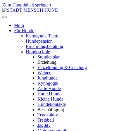
Zum Hauptinhalt springen
Moin
Für Hunde
Kynogogik Team
Hundepension
Ernährungsberatung
Hundeschule
Stundenplan
Erziehung
Einzeltraining & Coaching
Welpen
Junghunde
Kynogogik
Zarte Hunde
Harte Hunde
Kleine Hunde
Hundekontakte
Beschäftigung
Team aktiv
Treibball
Jagility
Motokynogogik