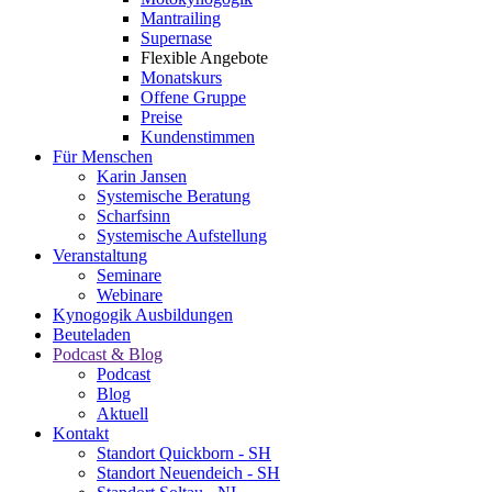
Mantrailing
Supernase
Flexible Angebote
Monatskurs
Offene Gruppe
Preise
Kundenstimmen
Für Menschen
Karin Jansen
Systemische Beratung
Scharfsinn
Systemische Aufstellung
Veranstaltung
Seminare
Webinare
Kynogogik Ausbildungen
Beuteladen
Podcast & Blog
Podcast
Blog
Aktuell
Kontakt
Standort Quickborn - SH
Standort Neuendeich - SH