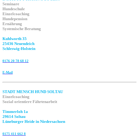
Seminare
Hundeschule
Einzelcoaching
Hundepension
Ernährung
Systemische Beratung
Kuhlworth 35
25436 Neuendeich
Schleswig-Holstein
0176 20 78 68 12
E-Mail
STADT MENSCH HUND SOLTAU
Einzelcoaching
Sozial orientiere Fährtenarbeit
Timmerloh 1a
29614 Soltau
Lüneburger Heide in Niedersachsen
0175 411 662 8‬