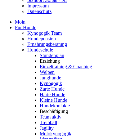
Standort Soltau - NI
Impressum
Datenschutz
Moin
Für Hunde
Kynogogik Team
Hundepension
Ernährungsberatung
Hundeschule
Stundenplan
Erziehung
Einzeltraining & Coaching
Welpen
Junghunde
Kynogogik
Zarte Hunde
Harte Hunde
Kleine Hunde
Hundekontakte
Beschäftigung
Team aktiv
Treibball
Jagility
Motokynogogik