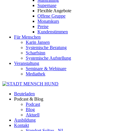
Mantrailing
Supernase
Flexible Angebote
Offene Gruppe
Monatskurs
Preise
Kundenstimmen
Für Menschen
Karin Jansen
Systemische Beratung
Scharfsinn
Systemische Aufstellung
Veranstaltung
Seminare & Webinare
Mediathek
Beuteladen
Podcast & Blog
Podcast
Blog
Aktuell
Ausbildung
Kontakt
Standort Soltau - NI