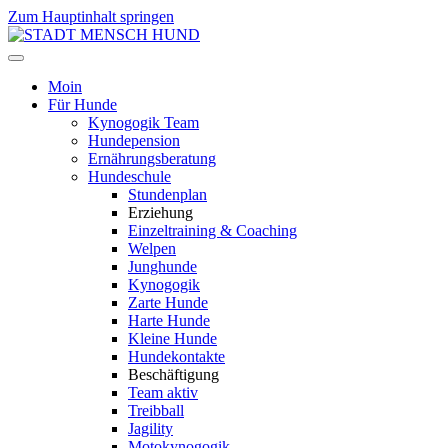
Zum Hauptinhalt springen
Moin
Für Hunde
Kynogogik Team
Hundepension
Ernährungsberatung
Hundeschule
Stundenplan
Erziehung
Einzeltraining & Coaching
Welpen
Junghunde
Kynogogik
Zarte Hunde
Harte Hunde
Kleine Hunde
Hundekontakte
Beschäftigung
Team aktiv
Treibball
Jagility
Motokynogogik