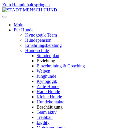
Zum Hauptinhalt springen
Moin
Für Hunde
Kynogogik Team
Hundepension
Ernährungsberatung
Hundeschule
Stundenplan
Erziehung
Einzeltraining & Coaching
Welpen
Junghunde
Kynogogik
Zarte Hunde
Harte Hunde
Kleine Hunde
Hundekontakte
Beschäftigung
Team aktiv
Treibball
Jagility
Motokynogogik