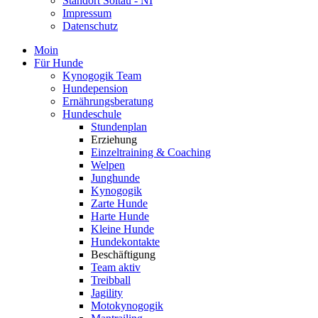
Standort Soltau - NI
Impressum
Datenschutz
Moin
Für Hunde
Kynogogik Team
Hundepension
Ernährungsberatung
Hundeschule
Stundenplan
Erziehung
Einzeltraining & Coaching
Welpen
Junghunde
Kynogogik
Zarte Hunde
Harte Hunde
Kleine Hunde
Hundekontakte
Beschäftigung
Team aktiv
Treibball
Jagility
Motokynogogik