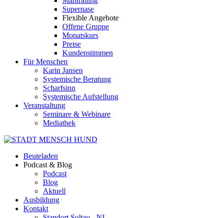
Mantrailing
Supernase
Flexible Angebote
Offene Gruppe
Monatskurs
Preise
Kundenstimmen
Für Menschen
Karin Jansen
Systemische Beratung
Scharfsinn
Systemische Aufstellung
Veranstaltung
Seminare & Webinare
Mediathek
Beuteladen
Podcast & Blog
Podcast
Blog
Aktuell
Ausbildung
Kontakt
Standort Soltau - NI