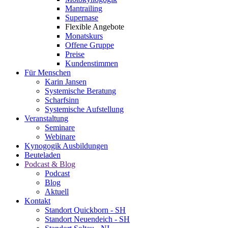
Mantrailing
Supernase
Flexible Angebote
Monatskurs
Offene Gruppe
Preise
Kundenstimmen
Für Menschen
Karin Jansen
Systemische Beratung
Scharfsinn
Systemische Aufstellung
Veranstaltung
Seminare
Webinare
Kynogogik Ausbildungen
Beuteladen
Podcast & Blog
Podcast
Blog
Aktuell
Kontakt
Standort Quickborn - SH
Standort Neuendeich - SH