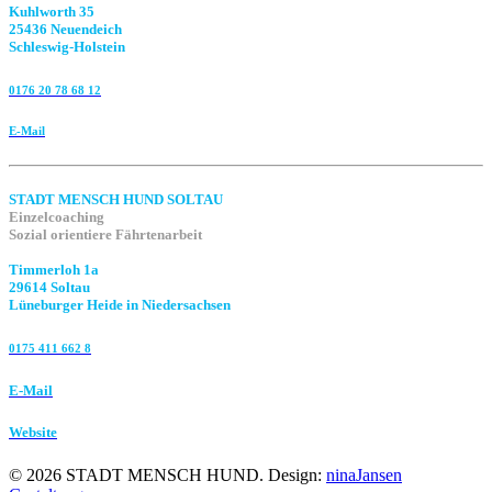
Kuhlworth 35
25436 Neuendeich
Schleswig-Holstein
0176 20 78 68 12
E-Mail
STADT MENSCH HUND SOLTAU
Einzelcoaching
Sozial orientiere Fährtenarbeit
Timmerloh 1a
29614 Soltau
Lüneburger Heide in Niedersachsen
0175 411 662 8‬
E-Mail
Website
©
2026
STADT MENSCH HUND. Design:
ninaJansen