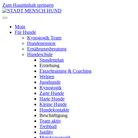
Zum Hauptinhalt springen
Moin
Für Hunde
Kynogogik Team
Hundepension
Ernährungsberatung
Hundeschule
Stundenplan
Erziehung
Einzeltraining & Coaching
Welpen
Junghunde
Kynogogik
Zarte Hunde
Harte Hunde
Kleine Hunde
Hundekontakte
Beschäftigung
Team aktiv
Treibball
Jagility
Motokynogogik