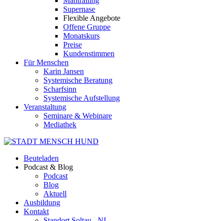
Mantrailing
Supernase
Flexible Angebote
Offene Gruppe
Monatskurs
Preise
Kundenstimmen
Für Menschen
Karin Jansen
Systemische Beratung
Scharfsinn
Systemische Aufstellung
Veranstaltung
Seminare & Webinare
Mediathek
Beuteladen
Podcast & Blog
Podcast
Blog
Aktuell
Ausbildung
Kontakt
Standort Soltau - NI