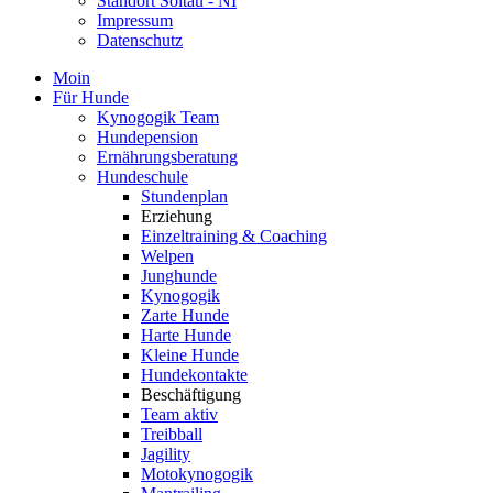
Standort Soltau - NI
Impressum
Datenschutz
Moin
Für Hunde
Kynogogik Team
Hundepension
Ernährungsberatung
Hundeschule
Stundenplan
Erziehung
Einzeltraining & Coaching
Welpen
Junghunde
Kynogogik
Zarte Hunde
Harte Hunde
Kleine Hunde
Hundekontakte
Beschäftigung
Team aktiv
Treibball
Jagility
Motokynogogik