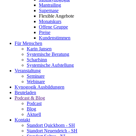
Mantrailing
Supernase
Flexible Angebote
Monatskurs
Offene Gruppe
Preise
Kundenstimmen
Für Menschen
Karin Jansen
Systemische Beratung
Scharfsinn
Systemische Aufstellung
Veranstaltung
Seminare
Webinare
Kynogogik Ausbildungen
Beuteladen
Podcast & Blog
Podcast
Blog
Aktuell
Kontakt
Standort Quickborn - SH
Standort Neuendeich - SH