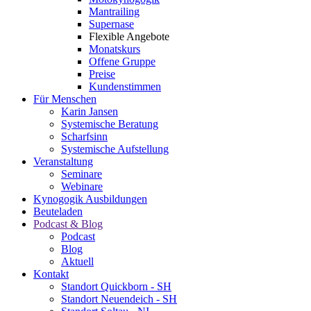
Mantrailing
Supernase
Flexible Angebote
Monatskurs
Offene Gruppe
Preise
Kundenstimmen
Für Menschen
Karin Jansen
Systemische Beratung
Scharfsinn
Systemische Aufstellung
Veranstaltung
Seminare
Webinare
Kynogogik Ausbildungen
Beuteladen
Podcast & Blog
Podcast
Blog
Aktuell
Kontakt
Standort Quickborn - SH
Standort Neuendeich - SH