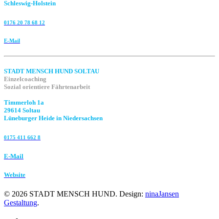
Schleswig-Holstein
0176 20 78 68 12
E-Mail
STADT MENSCH HUND SOLTAU
Einzelcoaching
Sozial orientiere Fährtenarbeit
Timmerloh 1a
29614 Soltau
Lüneburger Heide in Niedersachsen
0175 411 662 8‬
E-Mail
Website
©
2026
STADT MENSCH HUND. Design:
ninaJansen
Gestaltung
.