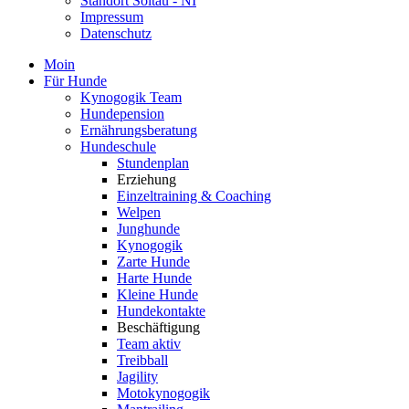
Standort Soltau - NI
Impressum
Datenschutz
Moin
Für Hunde
Kynogogik Team
Hundepension
Ernährungsberatung
Hundeschule
Stundenplan
Erziehung
Einzeltraining & Coaching
Welpen
Junghunde
Kynogogik
Zarte Hunde
Harte Hunde
Kleine Hunde
Hundekontakte
Beschäftigung
Team aktiv
Treibball
Jagility
Motokynogogik