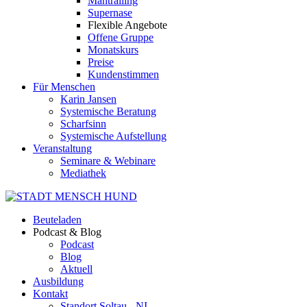
Mantrailing
Supernase
Flexible Angebote
Offene Gruppe
Monatskurs
Preise
Kundenstimmen
Für Menschen
Karin Jansen
Systemische Beratung
Scharfsinn
Systemische Aufstellung
Veranstaltung
Seminare & Webinare
Mediathek
Beuteladen
Podcast & Blog
Podcast
Blog
Aktuell
Ausbildung
Kontakt
Standort Soltau - NI