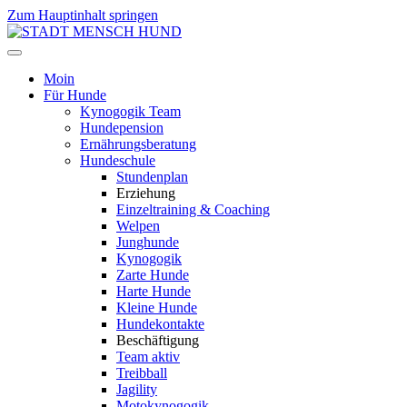
Zum Hauptinhalt springen
Moin
Für Hunde
Kynogogik Team
Hundepension
Ernährungsberatung
Hundeschule
Stundenplan
Erziehung
Einzeltraining & Coaching
Welpen
Junghunde
Kynogogik
Zarte Hunde
Harte Hunde
Kleine Hunde
Hundekontakte
Beschäftigung
Team aktiv
Treibball
Jagility
Motokynogogik