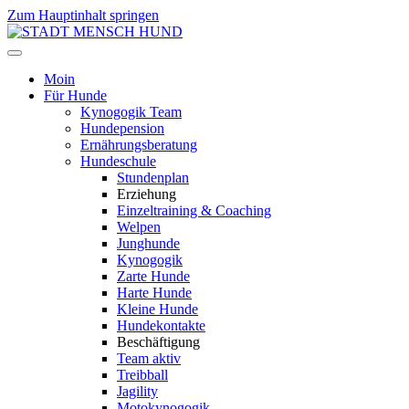
Zum Hauptinhalt springen
Moin
Für Hunde
Kynogogik Team
Hundepension
Ernährungsberatung
Hundeschule
Stundenplan
Erziehung
Einzeltraining & Coaching
Welpen
Junghunde
Kynogogik
Zarte Hunde
Harte Hunde
Kleine Hunde
Hundekontakte
Beschäftigung
Team aktiv
Treibball
Jagility
Motokynogogik