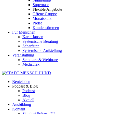
Mantrailing
Supernase
Flexible Angebote
Offene Gruppe
Monatskurs
Preise
Kundenstimmen
Für Menschen
Karin Jansen
Systemische Beratung
Scharfsinn
Systemische Aufstellung
Veranstaltung
Seminare & Webinare
Mediathek
Beuteladen
Podcast & Blog
Podcast
Blog
Aktuell
Ausbildung
Kontakt
Standort Soltau - NI