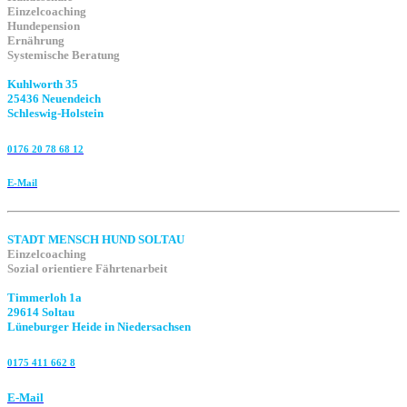
Einzelcoaching
Hundepension
Ernährung
Systemische Beratung
Kuhlworth 35
25436 Neuendeich
Schleswig-Holstein
0176 20 78 68 12
E-Mail
STADT MENSCH HUND SOLTAU
Einzelcoaching
Sozial orientiere Fährtenarbeit
Timmerloh 1a
29614 Soltau
Lüneburger Heide in Niedersachsen
0175 411 662 8‬
E-Mail