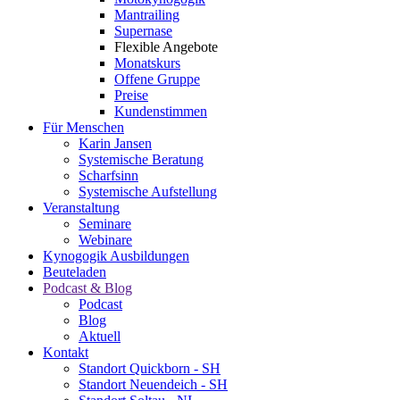
Mantrailing
Supernase
Flexible Angebote
Monatskurs
Offene Gruppe
Preise
Kundenstimmen
Für Menschen
Karin Jansen
Systemische Beratung
Scharfsinn
Systemische Aufstellung
Veranstaltung
Seminare
Webinare
Kynogogik Ausbildungen
Beuteladen
Podcast & Blog
Podcast
Blog
Aktuell
Kontakt
Standort Quickborn - SH
Standort Neuendeich - SH