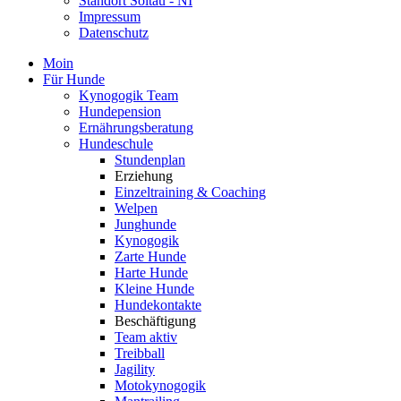
Standort Soltau - NI
Impressum
Datenschutz
Moin
Für Hunde
Kynogogik Team
Hundepension
Ernährungsberatung
Hundeschule
Stundenplan
Erziehung
Einzeltraining & Coaching
Welpen
Junghunde
Kynogogik
Zarte Hunde
Harte Hunde
Kleine Hunde
Hundekontakte
Beschäftigung
Team aktiv
Treibball
Jagility
Motokynogogik