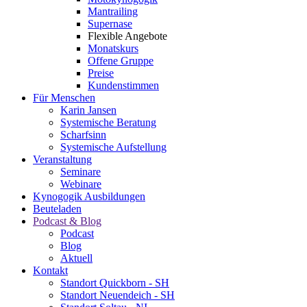
Mantrailing
Supernase
Flexible Angebote
Monatskurs
Offene Gruppe
Preise
Kundenstimmen
Für Menschen
Karin Jansen
Systemische Beratung
Scharfsinn
Systemische Aufstellung
Veranstaltung
Seminare
Webinare
Kynogogik Ausbildungen
Beuteladen
Podcast & Blog
Podcast
Blog
Aktuell
Kontakt
Standort Quickborn - SH
Standort Neuendeich - SH