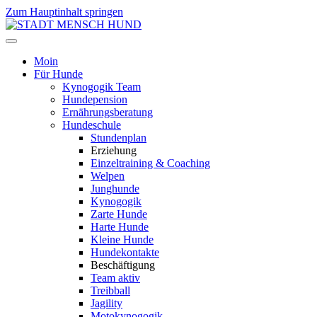
Zum Hauptinhalt springen
Moin
Für Hunde
Kynogogik Team
Hundepension
Ernährungsberatung
Hundeschule
Stundenplan
Erziehung
Einzeltraining & Coaching
Welpen
Junghunde
Kynogogik
Zarte Hunde
Harte Hunde
Kleine Hunde
Hundekontakte
Beschäftigung
Team aktiv
Treibball
Jagility
Motokynogogik