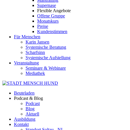
Mantrailing
Supernase
Flexible Angebote
Offene Gruppe
Monatskurs
Preise
Kundenstimmen
Für Menschen
Karin Jansen
Systemische Beratung
Scharfsinn
Systemische Aufstellung
Veranstaltung
Seminare & Webinare
Mediathek
Beuteladen
Podcast & Blog
Podcast
Blog
Aktuell
Ausbildung
Kontakt
Standort Soltau - NI