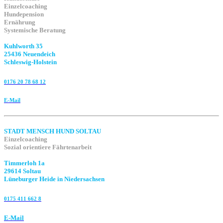
Einzelcoaching
Hundepension
Ernährung
Systemische Beratung
Kuhlworth 35
25436 Neuendeich
Schleswig-Holstein
0176 20 78 68 12
E-Mail
STADT MENSCH HUND SOLTAU
Einzelcoaching
Sozial orientiere Fährtenarbeit
Timmerloh 1a
29614 Soltau
Lüneburger Heide in Niedersachsen
0175 411 662 8‬
E-Mail