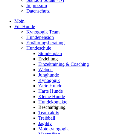
Standort Soltau - NI
Impressum
Datenschutz
Moin
Für Hunde
Kynogogik Team
Hundepension
Ernährungsberatung
Hundeschule
Stundenplan
Erziehung
Einzeltraining & Coaching
Welpen
Junghunde
Kynogogik
Zarte Hunde
Harte Hunde
Kleine Hunde
Hundekontakte
Beschäftigung
Team aktiv
Treibball
Jagility
Motokynogogik