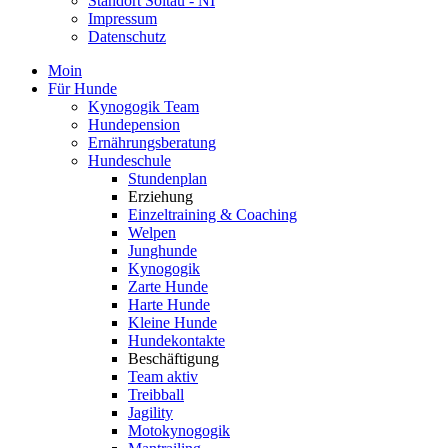
Standort Soltau - NI
Impressum
Datenschutz
Moin
Für Hunde
Kynogogik Team
Hundepension
Ernährungsberatung
Hundeschule
Stundenplan
Erziehung
Einzeltraining & Coaching
Welpen
Junghunde
Kynogogik
Zarte Hunde
Harte Hunde
Kleine Hunde
Hundekontakte
Beschäftigung
Team aktiv
Treibball
Jagility
Motokynogogik