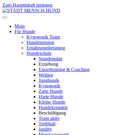
Zum Hauptinhalt springen
Moin
Für Hunde
Kynogogik Team
Hundepension
Ernährungsberatung
Hundeschule
Stundenplan
Erziehung
Einzeltraining & Coaching
Welpen
Junghunde
Kynogogik
Zarte Hunde
Harte Hunde
Kleine Hunde
Hundekontakte
Beschäftigung
Team aktiv
Treibball
Jagility
Motokynogogik