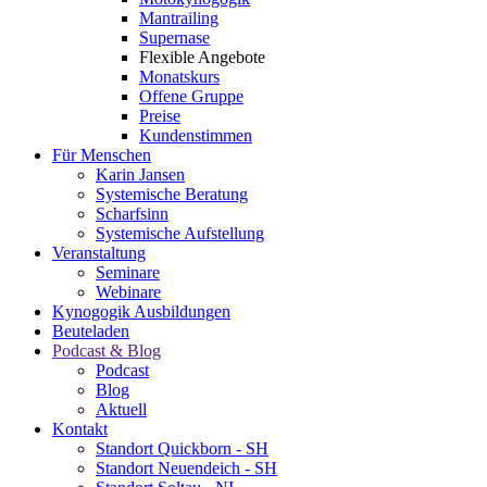
Mantrailing
Supernase
Flexible Angebote
Monatskurs
Offene Gruppe
Preise
Kundenstimmen
Für Menschen
Karin Jansen
Systemische Beratung
Scharfsinn
Systemische Aufstellung
Veranstaltung
Seminare
Webinare
Kynogogik Ausbildungen
Beuteladen
Podcast & Blog
Podcast
Blog
Aktuell
Kontakt
Standort Quickborn - SH
Standort Neuendeich - SH