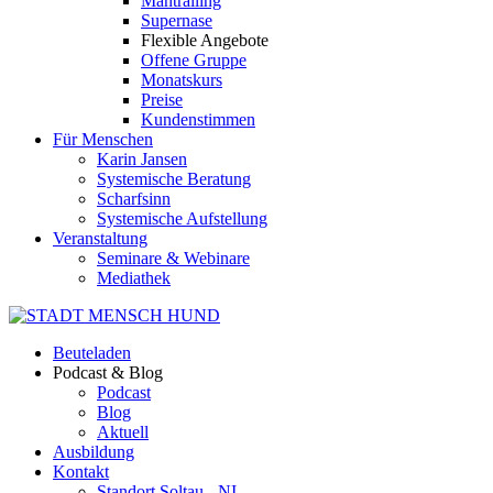
Mantrailing
Supernase
Flexible Angebote
Offene Gruppe
Monatskurs
Preise
Kundenstimmen
Für Menschen
Karin Jansen
Systemische Beratung
Scharfsinn
Systemische Aufstellung
Veranstaltung
Seminare & Webinare
Mediathek
Beuteladen
Podcast & Blog
Podcast
Blog
Aktuell
Ausbildung
Kontakt
Standort Soltau - NI