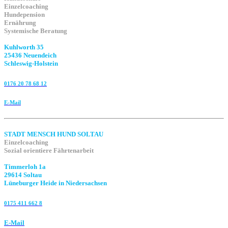
Einzelcoaching
Hundepension
Ernährung
Systemische Beratung
Kuhlworth 35
25436 Neuendeich
Schleswig-Holstein
0176 20 78 68 12
E-Mail
STADT MENSCH HUND SOLTAU
Einzelcoaching
Sozial orientiere Fährtenarbeit
Timmerloh 1a
29614 Soltau
Lüneburger Heide in Niedersachsen
0175 411 662 8‬
E-Mail