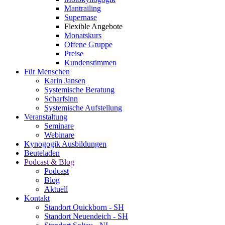
Mantrailing
Supernase
Flexible Angebote
Monatskurs
Offene Gruppe
Preise
Kundenstimmen
Für Menschen
Karin Jansen
Systemische Beratung
Scharfsinn
Systemische Aufstellung
Veranstaltung
Seminare
Webinare
Kynogogik Ausbildungen
Beuteladen
Podcast & Blog
Podcast
Blog
Aktuell
Kontakt
Standort Quickborn - SH
Standort Neuendeich - SH