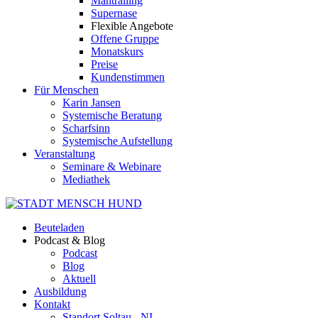
Mantrailing
Supernase
Flexible Angebote
Offene Gruppe
Monatskurs
Preise
Kundenstimmen
Für Menschen
Karin Jansen
Systemische Beratung
Scharfsinn
Systemische Aufstellung
Veranstaltung
Seminare & Webinare
Mediathek
Beuteladen
Podcast & Blog
Podcast
Blog
Aktuell
Ausbildung
Kontakt
Standort Soltau - NI