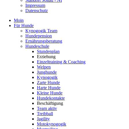
Standort Soltau - NI
Impressum
Datenschutz
Moin
Für Hunde
Kynogogik Team
Hundepension
Ernährungsberatung
Hundeschule
Stundenplan
Erziehung
Einzeltraining & Coaching
Welpen
Junghunde
Kynogogik
Zarte Hunde
Harte Hunde
Kleine Hunde
Hundekontakte
Beschäftigung
Team aktiv
Treibball
Jagility
Motokynogogik