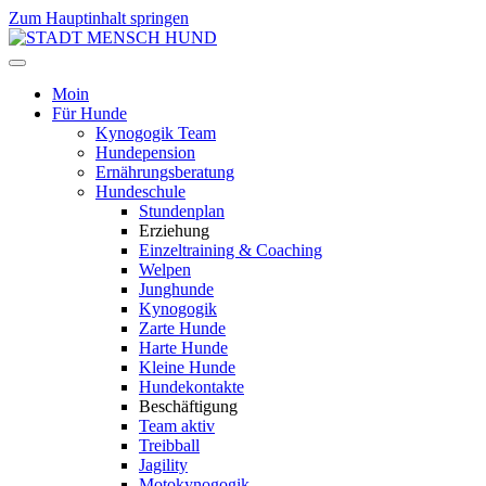
Zum Hauptinhalt springen
Moin
Für Hunde
Kynogogik Team
Hundepension
Ernährungsberatung
Hundeschule
Stundenplan
Erziehung
Einzeltraining & Coaching
Welpen
Junghunde
Kynogogik
Zarte Hunde
Harte Hunde
Kleine Hunde
Hundekontakte
Beschäftigung
Team aktiv
Treibball
Jagility
Motokynogogik