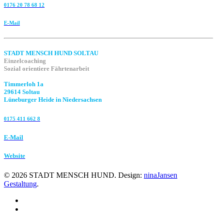
0176 20 78 68 12
E-Mail
STADT MENSCH HUND SOLTAU
Einzelcoaching
Sozial orientiere Fährtenarbeit
Timmerloh 1a
29614 Soltau
Lüneburger Heide in Niedersachsen
0175 411 662 8‬
E-Mail
Website
©
2026
STADT MENSCH HUND. Design:
ninaJansen
Gestaltung
.