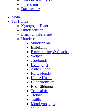
Standort Soltau - NI
Impressum
Datenschutz
Moin
Für Hunde
Kynogogik Team
Hundepension
Ernährungsberatung
Hundeschule
Stundenplan
Erziehung
Einzeltraining & Coaching
Welpen
Junghunde
Kynogogik
Zarte Hunde
Harte Hunde
Kleine Hunde
Hundekontakte
Beschäftigung
Team aktiv
Treibball
Jagility
Motokynogogik