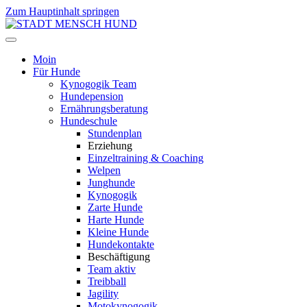
Zum Hauptinhalt springen
Moin
Für Hunde
Kynogogik Team
Hundepension
Ernährungsberatung
Hundeschule
Stundenplan
Erziehung
Einzeltraining & Coaching
Welpen
Junghunde
Kynogogik
Zarte Hunde
Harte Hunde
Kleine Hunde
Hundekontakte
Beschäftigung
Team aktiv
Treibball
Jagility
Motokynogogik