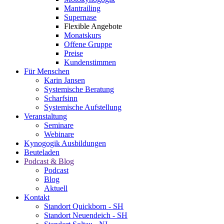
Mantrailing
Supernase
Flexible Angebote
Monatskurs
Offene Gruppe
Preise
Kundenstimmen
Für Menschen
Karin Jansen
Systemische Beratung
Scharfsinn
Systemische Aufstellung
Veranstaltung
Seminare
Webinare
Kynogogik Ausbildungen
Beuteladen
Podcast & Blog
Podcast
Blog
Aktuell
Kontakt
Standort Quickborn - SH
Standort Neuendeich - SH