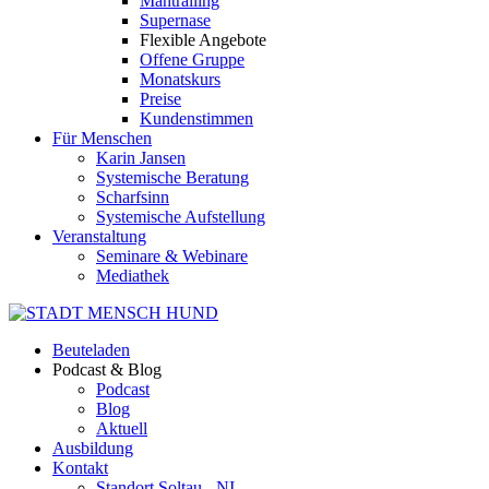
Mantrailing
Supernase
Flexible Angebote
Offene Gruppe
Monatskurs
Preise
Kundenstimmen
Für Menschen
Karin Jansen
Systemische Beratung
Scharfsinn
Systemische Aufstellung
Veranstaltung
Seminare & Webinare
Mediathek
Beuteladen
Podcast & Blog
Podcast
Blog
Aktuell
Ausbildung
Kontakt
Standort Soltau - NI