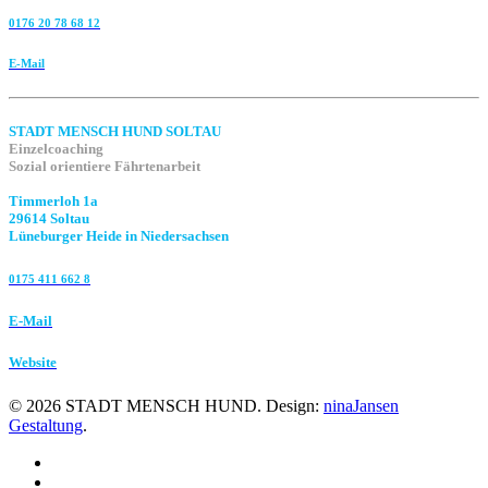
0176 20 78 68 12
E-Mail
STADT MENSCH HUND SOLTAU
Einzelcoaching
Sozial orientiere Fährtenarbeit
Timmerloh 1a
29614 Soltau
Lüneburger Heide in Niedersachsen
0175 411 662 8‬
E-Mail
Website
©
2026
STADT MENSCH HUND. Design:
ninaJansen
Gestaltung
.