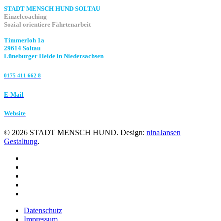
STADT MENSCH HUND SOLTAU
Einzelcoaching
Sozial orientiere Fährtenarbeit
Timmerloh 1a
29614 Soltau
Lüneburger Heide in Niedersachsen
0175 411 662 8‬
E-Mail
Website
©
2026
STADT MENSCH HUND. Design:
ninaJansen
Gestaltung
.
Datenschutz
Impressum