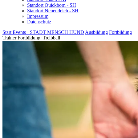
Standort Quickborn - SH
Standort Neuendeich - SH
Impressum
Datenschutz
Start
Events - STADT MENSCH HUND
Ausbildung
Fortbildung
Trainer Fortbildung: Treibball