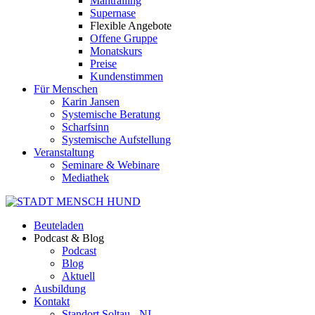
Mantrailing
Supernase
Flexible Angebote
Offene Gruppe
Monatskurs
Preise
Kundenstimmen
Für Menschen
Karin Jansen
Systemische Beratung
Scharfsinn
Systemische Aufstellung
Veranstaltung
Seminare & Webinare
Mediathek
Beuteladen
Podcast & Blog
Podcast
Blog
Aktuell
Ausbildung
Kontakt
Standort Soltau - NI