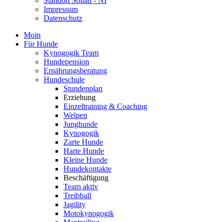
Standort Soltau - NI
Impressum
Datenschutz
Moin
Für Hunde
Kynogogik Team
Hundepension
Ernährungsberatung
Hundeschule
Stundenplan
Erziehung
Einzeltraining & Coaching
Welpen
Junghunde
Kynogogik
Zarte Hunde
Harte Hunde
Kleine Hunde
Hundekontakte
Beschäftigung
Team aktiv
Treibball
Jagility
Motokynogogik