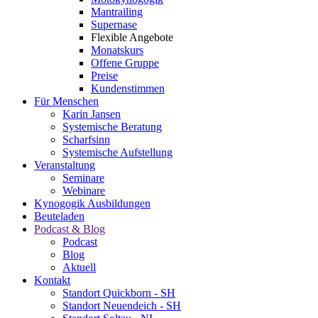
Mantrailing
Supernase
Flexible Angebote
Monatskurs
Offene Gruppe
Preise
Kundenstimmen
Für Menschen
Karin Jansen
Systemische Beratung
Scharfsinn
Systemische Aufstellung
Veranstaltung
Seminare
Webinare
Kynogogik Ausbildungen
Beuteladen
Podcast & Blog
Podcast
Blog
Aktuell
Kontakt
Standort Quickborn - SH
Standort Neuendeich - SH