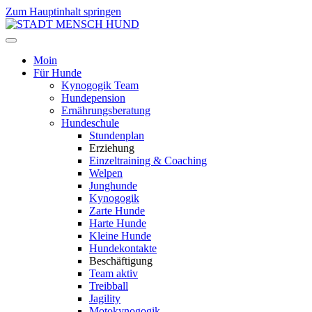
Zum Hauptinhalt springen
Moin
Für Hunde
Kynogogik Team
Hundepension
Ernährungsberatung
Hundeschule
Stundenplan
Erziehung
Einzeltraining & Coaching
Welpen
Junghunde
Kynogogik
Zarte Hunde
Harte Hunde
Kleine Hunde
Hundekontakte
Beschäftigung
Team aktiv
Treibball
Jagility
Motokynogogik