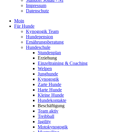
Standort Soltau - NI
Impressum
Datenschutz
Moin
Für Hunde
Kynogogik Team
Hundepension
Ernährungsberatung
Hundeschule
Stundenplan
Erziehung
Einzeltraining & Coaching
Welpen
Junghunde
Kynogogik
Zarte Hunde
Harte Hunde
Kleine Hunde
Hundekontakte
Beschäftigung
Team aktiv
Treibball
Jagility
Motokynogogik