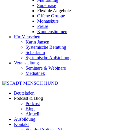
Mantrailing
Supernase
Flexible Angebote
Offene Gruppe
Monatskurs
Preise
Kundenstimmen
Für Menschen
Karin Jansen
Systemische Beratung
Scharfsinn
Systemische Aufstellung
Veranstaltung
Seminare & Webinare
Mediathek
Beuteladen
Podcast & Blog
Podcast
Blog
Aktuell
Ausbildung
Kontakt
Standort Soltau - NI