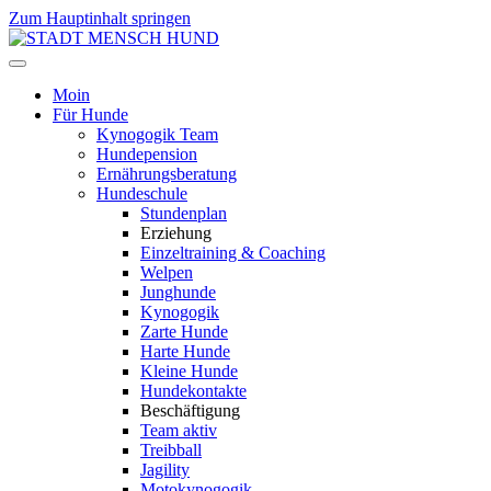
Zum Hauptinhalt springen
Moin
Für Hunde
Kynogogik Team
Hundepension
Ernährungsberatung
Hundeschule
Stundenplan
Erziehung
Einzeltraining & Coaching
Welpen
Junghunde
Kynogogik
Zarte Hunde
Harte Hunde
Kleine Hunde
Hundekontakte
Beschäftigung
Team aktiv
Treibball
Jagility
Motokynogogik