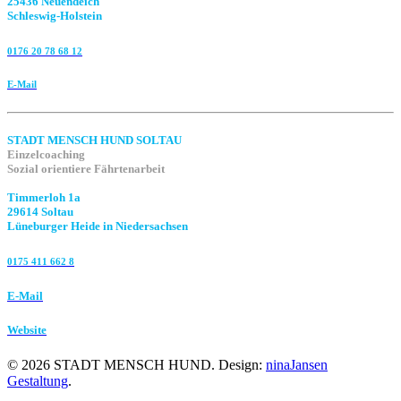
25436 Neuendeich
Schleswig-Holstein
0176 20 78 68 12
E-Mail
STADT MENSCH HUND SOLTAU
Einzelcoaching
Sozial orientiere Fährtenarbeit
Timmerloh 1a
29614 Soltau
Lüneburger Heide in Niedersachsen
0175 411 662 8‬
E-Mail
Website
©
2026
STADT MENSCH HUND. Design:
ninaJansen
Gestaltung
.