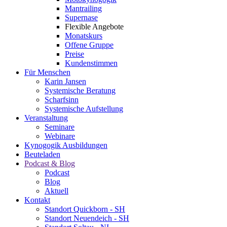
Mantrailing
Supernase
Flexible Angebote
Monatskurs
Offene Gruppe
Preise
Kundenstimmen
Für Menschen
Karin Jansen
Systemische Beratung
Scharfsinn
Systemische Aufstellung
Veranstaltung
Seminare
Webinare
Kynogogik Ausbildungen
Beuteladen
Podcast & Blog
Podcast
Blog
Aktuell
Kontakt
Standort Quickborn - SH
Standort Neuendeich - SH