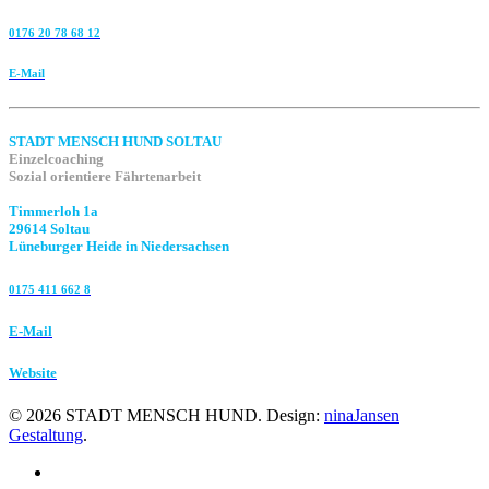
0176 20 78 68 12
E-Mail
STADT MENSCH HUND SOLTAU
Einzelcoaching
Sozial orientiere Fährtenarbeit
Timmerloh 1a
29614 Soltau
Lüneburger Heide in Niedersachsen
0175 411 662 8‬
E-Mail
Website
©
2026
STADT MENSCH HUND. Design:
ninaJansen
Gestaltung
.