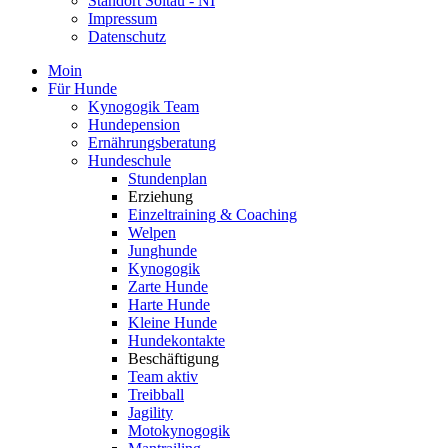
Standort Soltau - NI
Impressum
Datenschutz
Moin
Für Hunde
Kynogogik Team
Hundepension
Ernährungsberatung
Hundeschule
Stundenplan
Erziehung
Einzeltraining & Coaching
Welpen
Junghunde
Kynogogik
Zarte Hunde
Harte Hunde
Kleine Hunde
Hundekontakte
Beschäftigung
Team aktiv
Treibball
Jagility
Motokynogogik