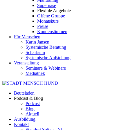
Mantrailing
Supernase
Flexible Angebote
Offene Gruppe
Monatskurs
Preise
Kundenstimmen
Für Menschen
Karin Jansen
Systemische Beratung
Scharfsinn
Systemische Aufstellung
Veranstaltung
Seminare & Webinare
Mediathek
Beuteladen
Podcast & Blog
Podcast
Blog
Aktuell
Ausbildung
Kontakt
Standort Soltau - NI