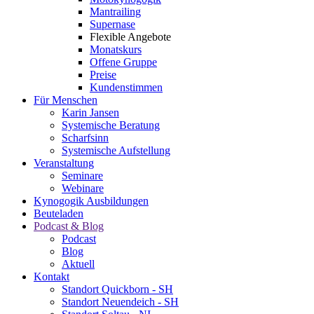
Mantrailing
Supernase
Flexible Angebote
Monatskurs
Offene Gruppe
Preise
Kundenstimmen
Für Menschen
Karin Jansen
Systemische Beratung
Scharfsinn
Systemische Aufstellung
Veranstaltung
Seminare
Webinare
Kynogogik Ausbildungen
Beuteladen
Podcast & Blog
Podcast
Blog
Aktuell
Kontakt
Standort Quickborn - SH
Standort Neuendeich - SH