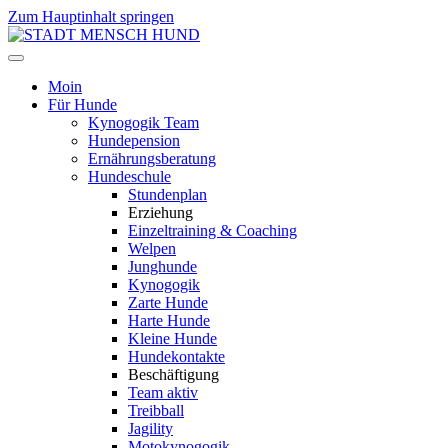
Zum Hauptinhalt springen
Moin
Für Hunde
Kynogogik Team
Hundepension
Ernährungsberatung
Hundeschule
Stundenplan
Erziehung
Einzeltraining & Coaching
Welpen
Junghunde
Kynogogik
Zarte Hunde
Harte Hunde
Kleine Hunde
Hundekontakte
Beschäftigung
Team aktiv
Treibball
Jagility
Motokynogogik