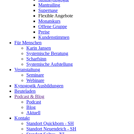
Mantrailing
Supernase
Flexible Angebote
Monatskurs
Offene Gruppe
Preise
Kundenstimmen
Für Menschen
Karin Jansen
Systemische Beratung
Scharfsinn
Systemische Aufstellung
Veranstaltung
Seminare
Webinare
Kynogogik Ausbildungen
Beuteladen
Podcast & Blog
Podcast
Blog
Aktuell
Kontakt
Standort Quickborn - SH
Standort Neuendeich - SH