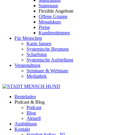
Mantrailing
Supernase
Flexible Angebote
Offene Gruppe
Monatskurs
Preise
Kundenstimmen
Für Menschen
Karin Jansen
Systemische Beratung
Scharfsinn
Systemische Aufstellung
Veranstaltung
Seminare & Webinare
Mediathek
Beuteladen
Podcast & Blog
Podcast
Blog
Aktuell
Ausbildung
Kontakt
Standort Soltau - NI