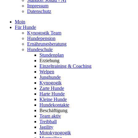
Standort Soltau - NI
Impressum
Datenschutz
Moin
Für Hunde
Kynogogik Team
Hundepension
Ernährungsberatung
Hundeschule
Stundenplan
Erziehung
Einzeltraining & Coaching
Welpen
Junghunde
Kynogogik
Zarte Hunde
Harte Hunde
Kleine Hunde
Hundekontakte
Beschäftigung
Team aktiv
Treibball
Jagility
Motokynogogik