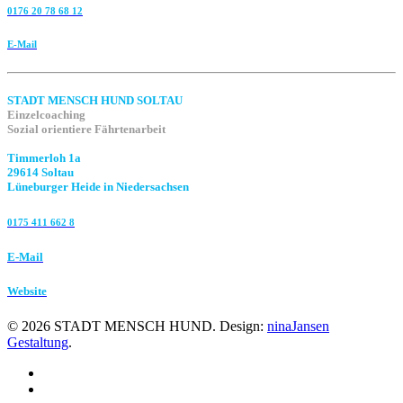
0176 20 78 68 12
E-Mail
STADT MENSCH HUND SOLTAU
Einzelcoaching
Sozial orientiere Fährtenarbeit
Timmerloh 1a
29614 Soltau
Lüneburger Heide in Niedersachsen
0175 411 662 8‬
E-Mail
Website
©
2026
STADT MENSCH HUND. Design:
ninaJansen
Gestaltung
.