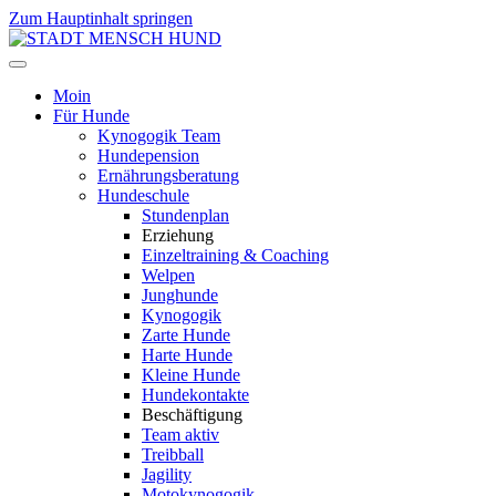
Zum Hauptinhalt springen
Moin
Für Hunde
Kynogogik Team
Hundepension
Ernährungsberatung
Hundeschule
Stundenplan
Erziehung
Einzeltraining & Coaching
Welpen
Junghunde
Kynogogik
Zarte Hunde
Harte Hunde
Kleine Hunde
Hundekontakte
Beschäftigung
Team aktiv
Treibball
Jagility
Motokynogogik