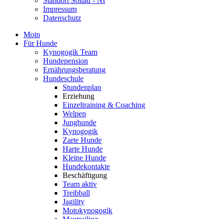
Standort Soltau - NI
Impressum
Datenschutz
Moin
Für Hunde
Kynogogik Team
Hundepension
Ernährungsberatung
Hundeschule
Stundenplan
Erziehung
Einzeltraining & Coaching
Welpen
Junghunde
Kynogogik
Zarte Hunde
Harte Hunde
Kleine Hunde
Hundekontakte
Beschäftigung
Team aktiv
Treibball
Jagility
Motokynogogik