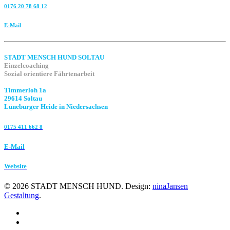
0176 20 78 68 12
E-Mail
STADT MENSCH HUND SOLTAU
Einzelcoaching
Sozial orientiere Fährtenarbeit
Timmerloh 1a
29614 Soltau
Lüneburger Heide in Niedersachsen
0175 411 662 8‬
E-Mail
Website
©
2026
STADT MENSCH HUND. Design:
ninaJansen
Gestaltung
.