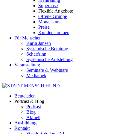
Mantrailing
Supernase
Flexible Angebote
Offene Gruppe
Monatskurs
Preise
Kundenstimmen
Für Menschen
Karin Jansen
Systemische Beratung
Scharfsinn
Systemische Aufstellung
Veranstaltung
Seminare & Webinare
Mediathek
Beuteladen
Podcast & Blog
Podcast
Blog
Aktuell
Ausbildung
Kontakt
Standort Soltau - NI