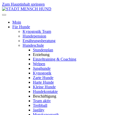
Zum Hauptinhalt springen
Moin
Für Hunde
Kynogogik Team
Hundepension
Ernährungsberatung
Hundeschule
Stundenplan
Erziehung
Einzeltraining & Coaching
Welpen
Junghunde
Kynogogik
Zarte Hunde
Harte Hunde
Kleine Hunde
Hundekontakte
Beschäftigung
Team aktiv
Treibball
Jagility
Motokynogogik