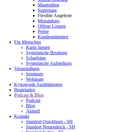
Mantrailing
Supernase
Flexible Angebote
Monatskurs
Offene Gruppe
Preise
Kundenstimmen
Für Menschen
Karin Jansen
Systemische Beratung
Scharfsinn
Systemische Aufstellung
Veranstaltung
Seminare
Webinare
Kynogogik Ausbildungen
Beuteladen
Podcast & Blog
Podcast
Blog
Aktuell
Kontakt
Standort Quickborn - SH
Standort Neuendeich - SH