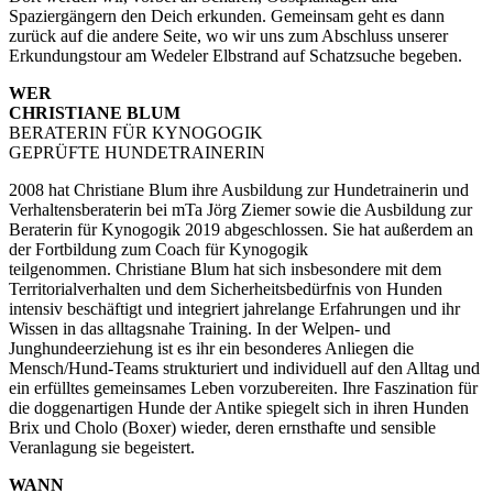
Spaziergängern den Deich erkunden. Gemeinsam geht es dann
zurück auf die andere Seite, wo wir uns zum Abschluss unserer
Erkundungstour am Wedeler Elbstrand auf Schatzsuche begeben.
WER
CHRISTIANE BLUM
BERATERIN FÜR KYNOGOGIK
GEPRÜFTE HUNDETRAINERIN
2008 hat Christiane Blum ihre Ausbildung zur Hundetrainerin und
Verhaltensberaterin bei mTa Jörg Ziemer sowie die Ausbildung zur
Beraterin für Kynogogik 2019 abgeschlossen. Sie hat außerdem an
der Fortbildung zum Coach für Kynogogik
teilgenommen. Christiane Blum hat sich insbesondere mit dem
Territorialverhalten und dem Sicherheitsbedürfnis von Hunden
intensiv beschäftigt und integriert jahrelange Erfahrungen und ihr
Wissen in das alltagsnahe Training. In der Welpen- und
Junghundeerziehung ist es ihr ein besonderes Anliegen die
Mensch/Hund-Teams strukturiert und individuell auf den Alltag und
ein erfülltes gemeinsames Leben vorzubereiten. Ihre Faszination für
die doggenartigen Hunde der Antike spiegelt sich in ihren Hunden
Brix und Cholo (Boxer) wieder, deren ernsthafte und sensible
Veranlagung sie begeistert.
WANN