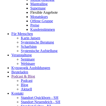
Mantrailing
Supernase
Flexible Angebote
Monatskurs
Offene Gruppe
Preise
Kundenstimmen
Für Menschen
Karin Jansen
Systemische Beratung
Scharfsinn
Systemische Aufstellung
Veranstaltung
Seminare
Webinare
Kynogogik Ausbildungen
Beuteladen
Podcast & Blog
Podcast
Blog
Aktuell
Kontakt
Standort Quickborn - SH
Standort Neuendeich - SH