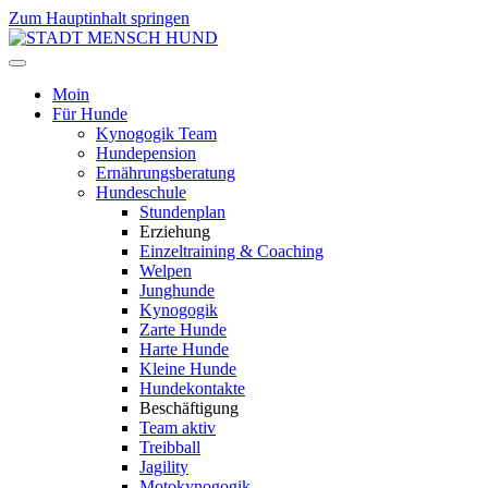
Zum Hauptinhalt springen
Moin
Für Hunde
Kynogogik Team
Hundepension
Ernährungsberatung
Hundeschule
Stundenplan
Erziehung
Einzeltraining & Coaching
Welpen
Junghunde
Kynogogik
Zarte Hunde
Harte Hunde
Kleine Hunde
Hundekontakte
Beschäftigung
Team aktiv
Treibball
Jagility
Motokynogogik