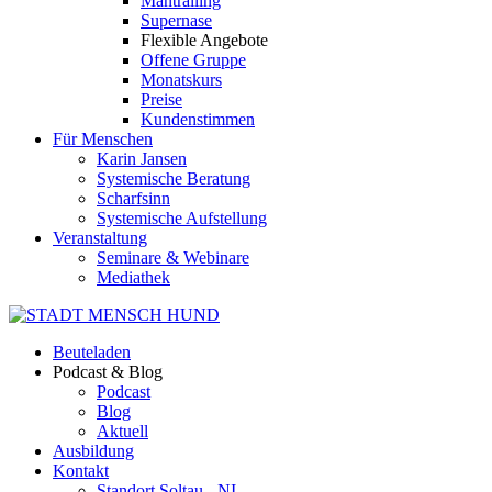
Mantrailing
Supernase
Flexible Angebote
Offene Gruppe
Monatskurs
Preise
Kundenstimmen
Für Menschen
Karin Jansen
Systemische Beratung
Scharfsinn
Systemische Aufstellung
Veranstaltung
Seminare & Webinare
Mediathek
Beuteladen
Podcast & Blog
Podcast
Blog
Aktuell
Ausbildung
Kontakt
Standort Soltau - NI