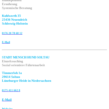
Hundepension
Ernährung
Systemische Beratung
Kuhlworth 35
25436 Neuendeich
Schleswig-Holstein
0176 20 78 68 12
E-Mail
STADT MENSCH HUND SOLTAU
Einzelcoaching
Sozial orientiere Fährtenarbeit
Timmerloh 1a
29614 Soltau
Lüneburger Heide in Niedersachsen
0175 411 662 8‬
E-Mail
Website