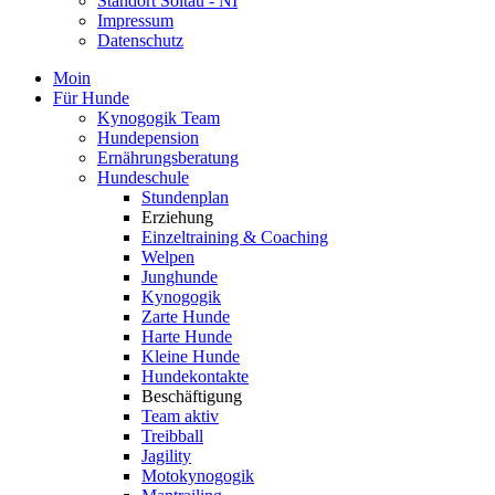
Standort Soltau - NI
Impressum
Datenschutz
Moin
Für Hunde
Kynogogik Team
Hundepension
Ernährungsberatung
Hundeschule
Stundenplan
Erziehung
Einzeltraining & Coaching
Welpen
Junghunde
Kynogogik
Zarte Hunde
Harte Hunde
Kleine Hunde
Hundekontakte
Beschäftigung
Team aktiv
Treibball
Jagility
Motokynogogik