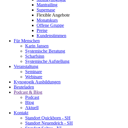
Mantrailing
Supernase
Flexible Angebote
Monatskurs
Offene Gruppe
Preise
Kundenstimmen
Für Menschen
Karin Jansen
Systemische Beratung
Scharfsinn
Systemische Aufstellung
Veranstaltung
Seminare
Webinare
Kynogogik Ausbildungen
Beuteladen
Podcast & Blog
Podcast
Blog
Aktuell
Kontakt
Standort Quickborn - SH
Standort Neuendeich - SH