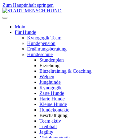
Zum Hauptinhalt springen
Moin
Für Hunde
Kynogogik Team
Hundepension
Ernährungsberatung
Hundeschule
Stundenplan
Erziehung
Einzeltraining & Coaching
Welpen
Junghunde
Kynogogik
Zarte Hunde
Harte Hunde
Kleine Hunde
Hundekontakte
Beschäftigung
Team aktiv
Treibball
Jagility
Motokynogogik