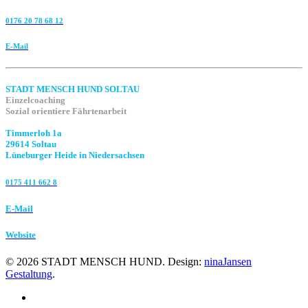
0176 20 78 68 12
E-Mail
STADT MENSCH HUND SOLTAU
Einzelcoaching
Sozial orientiere Fährtenarbeit
Timmerloh 1a
29614 Soltau
Lüneburger Heide in Niedersachsen
0175 411 662 8‬
E-Mail
Website
©
2026
STADT MENSCH HUND. Design:
ninaJansen
Gestaltung
.