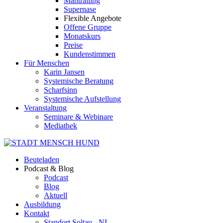
Mantrailing
Supernase
Flexible Angebote
Offene Gruppe
Monatskurs
Preise
Kundenstimmen
Für Menschen
Karin Jansen
Systemische Beratung
Scharfsinn
Systemische Aufstellung
Veranstaltung
Seminare & Webinare
Mediathek
Beuteladen
Podcast & Blog
Podcast
Blog
Aktuell
Ausbildung
Kontakt
Standort Soltau - NI