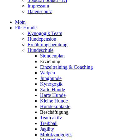
Standort Soltau - NI
Impressum
Datenschutz
Moin
Für Hunde
Kynogogik Team
Hundepension
Ernährungsberatung
Hundeschule
Stundenplan
Erziehung
Einzeltraining & Coaching
Welpen
Junghunde
Kynogogik
Zarte Hunde
Harte Hunde
Kleine Hunde
Hundekontakte
Beschäftigung
Team aktiv
Treibball
Jagility
Motokynogogik