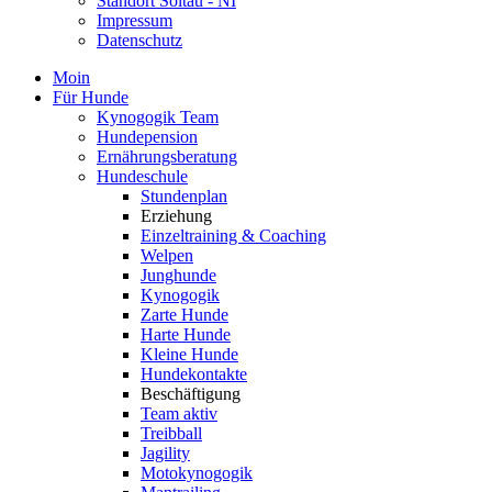
Standort Soltau - NI
Impressum
Datenschutz
Moin
Für Hunde
Kynogogik Team
Hundepension
Ernährungsberatung
Hundeschule
Stundenplan
Erziehung
Einzeltraining & Coaching
Welpen
Junghunde
Kynogogik
Zarte Hunde
Harte Hunde
Kleine Hunde
Hundekontakte
Beschäftigung
Team aktiv
Treibball
Jagility
Motokynogogik