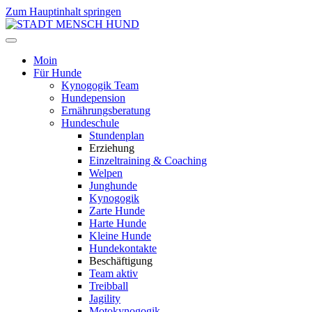
Zum Hauptinhalt springen
Moin
Für Hunde
Kynogogik Team
Hundepension
Ernährungsberatung
Hundeschule
Stundenplan
Erziehung
Einzeltraining & Coaching
Welpen
Junghunde
Kynogogik
Zarte Hunde
Harte Hunde
Kleine Hunde
Hundekontakte
Beschäftigung
Team aktiv
Treibball
Jagility
Motokynogogik