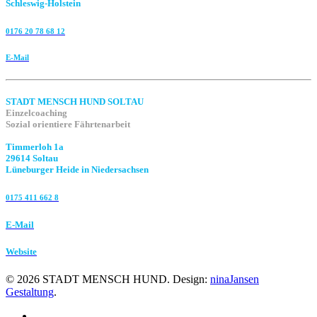
Schleswig-Holstein
0176 20 78 68 12
E-Mail
STADT MENSCH HUND SOLTAU
Einzelcoaching
Sozial orientiere Fährtenarbeit
Timmerloh 1a
29614 Soltau
Lüneburger Heide in Niedersachsen
0175 411 662 8‬
E-Mail
Website
©
2026
STADT MENSCH HUND. Design:
ninaJansen
Gestaltung
.