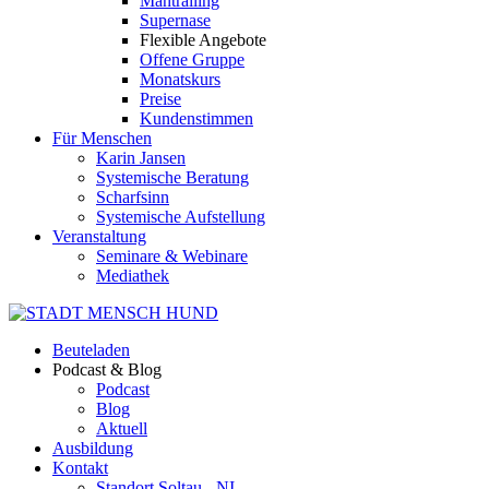
Mantrailing
Supernase
Flexible Angebote
Offene Gruppe
Monatskurs
Preise
Kundenstimmen
Für Menschen
Karin Jansen
Systemische Beratung
Scharfsinn
Systemische Aufstellung
Veranstaltung
Seminare & Webinare
Mediathek
Beuteladen
Podcast & Blog
Podcast
Blog
Aktuell
Ausbildung
Kontakt
Standort Soltau - NI