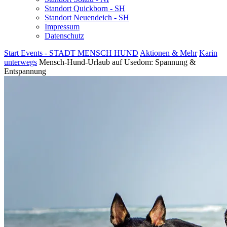
Standort Quickborn - SH
Standort Neuendeich - SH
Impressum
Datenschutz
Start
Events - STADT MENSCH HUND
Aktionen & Mehr
Karin
unterwegs
Mensch-Hund-Urlaub auf Usedom: Spannung &
Entspannung