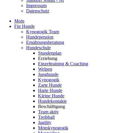
Standort Soltau - NI
Impressum
Datenschutz
Moin
Für Hunde
Kynogogik Team
Hundepension
Ernährungsberatung
Hundeschule
Stundenplan
Erziehung
Einzeltraining & Coaching
Welpen
Junghunde
Kynogogik
Zarte Hunde
Harte Hunde
Kleine Hunde
Hundekontakte
Beschäftigung
Team aktiv
Treibball
Jagility
Motokynogogik