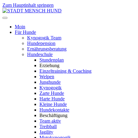
Zum Hauptinhalt springen
Moin
Für Hunde
Kynogogik Team
Hundepension
Ernährungsberatung
Hundeschule
Stundenplan
Erziehung
Einzeltraining & Coaching
Welpen
Junghunde
Kynogogik
Zarte Hunde
Harte Hunde
Kleine Hunde
Hundekontakte
Beschäftigung
Team aktiv
Treibball
Jagility
Motokynogogik