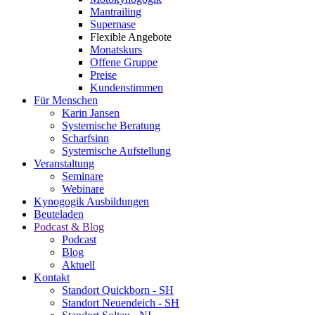
Mantrailing
Supernase
Flexible Angebote
Monatskurs
Offene Gruppe
Preise
Kundenstimmen
Für Menschen
Karin Jansen
Systemische Beratung
Scharfsinn
Systemische Aufstellung
Veranstaltung
Seminare
Webinare
Kynogogik Ausbildungen
Beuteladen
Podcast & Blog
Podcast
Blog
Aktuell
Kontakt
Standort Quickborn - SH
Standort Neuendeich - SH