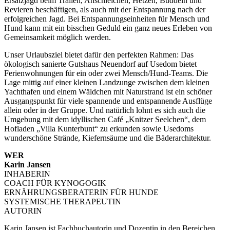
Ersatzjagd beim Trailen, Anschleichen, Hetzen, Buddeln und
Revieren beschäftigen, als auch mit der Entspannung nach der
erfolgreichen Jagd. Bei Entspannungseinheiten für Mensch und
Hund kann mit ein bisschen Geduld ein ganz neues Erleben von
Gemeinsamkeit möglich werden.
Unser Urlaubsziel bietet dafür den perfekten Rahmen: Das
ökologisch sanierte Gutshaus Neuendorf auf Usedom bietet
Ferienwohnungen für ein oder zwei Mensch/Hund-Teams. Die
Lage mittig auf einer kleinen Landzunge zwischen dem kleinen
Yachthafen und einem Wäldchen mit Naturstrand ist ein schöner
Ausgangspunkt für viele spannende und entspannende Ausflüge
allein oder in der Gruppe. Und natürlich lohnt es sich auch die
Umgebung mit dem idyllischen Café „Knitzer Seelchen“, dem
Hofladen „Villa Kunterbunt“ zu erkunden sowie Usedoms
wunderschöne Strände, Kiefernsäume und die Bäderarchitektur.
WER
Karin Jansen
INHABERIN
COACH FÜR KYNOGOGIK
ERNÄHRUNGSBERATERIN FÜR HUNDE
SYSTEMISCHE THERAPEUTIN
AUTORIN
Karin Jansen ist Fachbuchautorin und Dozentin in den Bereichen