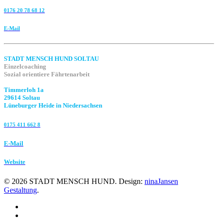
0176 20 78 68 12
E-Mail
STADT MENSCH HUND SOLTAU
Einzelcoaching
Sozial orientiere Fährtenarbeit
Timmerloh 1a
29614 Soltau
Lüneburger Heide in Niedersachsen
0175 411 662 8‬
E-Mail
Website
©
2026
STADT MENSCH HUND. Design:
ninaJansen
Gestaltung
.