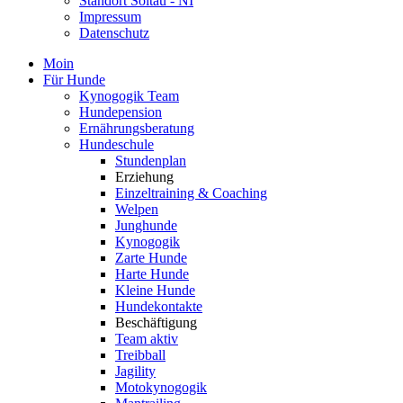
Standort Soltau - NI
Impressum
Datenschutz
Moin
Für Hunde
Kynogogik Team
Hundepension
Ernährungsberatung
Hundeschule
Stundenplan
Erziehung
Einzeltraining & Coaching
Welpen
Junghunde
Kynogogik
Zarte Hunde
Harte Hunde
Kleine Hunde
Hundekontakte
Beschäftigung
Team aktiv
Treibball
Jagility
Motokynogogik