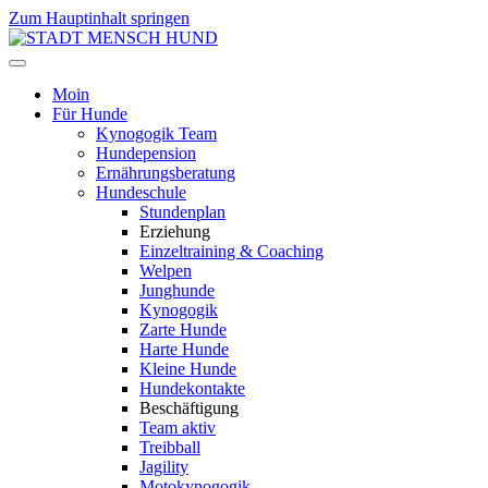
Zum Hauptinhalt springen
Moin
Für Hunde
Kynogogik Team
Hundepension
Ernährungsberatung
Hundeschule
Stundenplan
Erziehung
Einzeltraining & Coaching
Welpen
Junghunde
Kynogogik
Zarte Hunde
Harte Hunde
Kleine Hunde
Hundekontakte
Beschäftigung
Team aktiv
Treibball
Jagility
Motokynogogik