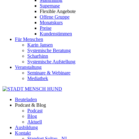
Mantrailing
Supernase
Flexible Angebote
Offene Gruppe
Monatskurs
Preise
Kundenstimmen
Für Menschen
Karin Jansen
Systemische Beratung
Scharfsinn
Systemische Aufstellung
Veranstaltung
Seminare & Webinare
Mediathek
Beuteladen
Podcast & Blog
Podcast
Blog
Aktuell
Ausbildung
Kontakt
Standort Soltau - NI