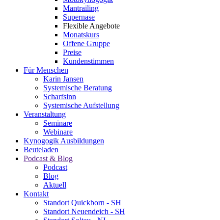
Mantrailing
Supernase
Flexible Angebote
Monatskurs
Offene Gruppe
Preise
Kundenstimmen
Für Menschen
Karin Jansen
Systemische Beratung
Scharfsinn
Systemische Aufstellung
Veranstaltung
Seminare
Webinare
Kynogogik Ausbildungen
Beuteladen
Podcast & Blog
Podcast
Blog
Aktuell
Kontakt
Standort Quickborn - SH
Standort Neuendeich - SH