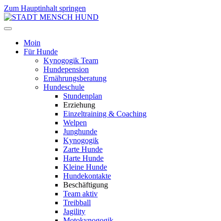
Zum Hauptinhalt springen
Moin
Für Hunde
Kynogogik Team
Hundepension
Ernährungsberatung
Hundeschule
Stundenplan
Erziehung
Einzeltraining & Coaching
Welpen
Junghunde
Kynogogik
Zarte Hunde
Harte Hunde
Kleine Hunde
Hundekontakte
Beschäftigung
Team aktiv
Treibball
Jagility
Motokynogogik