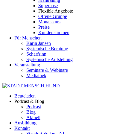
Mantrailing
Supernase
Flexible Angebote
Offene Gruppe
Monatskurs
Preise
Kundenstimmen
Für Menschen
Karin Jansen
Systemische Beratung
Scharfsinn
Systemische Aufstellung
Veranstaltung
Seminare & Webinare
Mediathek
Beuteladen
Podcast & Blog
Podcast
Blog
Aktuell
Ausbildung
Kontakt
Standort Soltau - NI