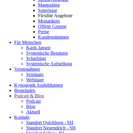
Mantrailing
Supernase
Flexible Angebote
Monatskurs
Offene Gruppe
Preise
Kundenstimmen
Für Menschen
Karin Jansen
Systemische Beratung
Scharfsinn
Systemische Aufstellung
Veranstaltung
Seminare
Webinare
Kynogogik Ausbildungen
Beuteladen
Podcast & Blog
Podcast
Blog
Aktuell
Kontakt
Standort Quickborn - SH
Standort Neuendeich - SH