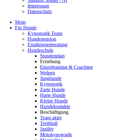
Standort Soltau - NI
Impressum
Datenschutz
Moin
Für Hunde
Kynogogik Team
Hundepension
Ernährungsberatung
Hundeschule
Stundenplan
Erziehung
Einzeltraining & Coaching
Welpen
Junghunde
Kynogogik
Zarte Hunde
Harte Hunde
Kleine Hunde
Hundekontakte
Beschäftigung
Team aktiv
Treibball
Jagility
Motokynogogik