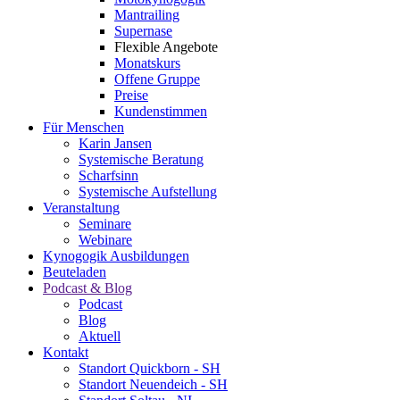
Mantrailing
Supernase
Flexible Angebote
Monatskurs
Offene Gruppe
Preise
Kundenstimmen
Für Menschen
Karin Jansen
Systemische Beratung
Scharfsinn
Systemische Aufstellung
Veranstaltung
Seminare
Webinare
Kynogogik Ausbildungen
Beuteladen
Podcast & Blog
Podcast
Blog
Aktuell
Kontakt
Standort Quickborn - SH
Standort Neuendeich - SH