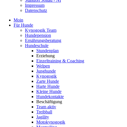
Standort Soltau - NI
Impressum
Datenschutz
Moin
Für Hunde
Kynogogik Team
Hundepension
Ernährungsberatung
Hundeschule
Stundenplan
Erziehung
Einzeltraining & Coaching
Welpen
Junghunde
Kynogogik
Zarte Hunde
Harte Hunde
Kleine Hunde
Hundekontakte
Beschäftigung
Team aktiv
Treibball
Jagility
Motokynogogik