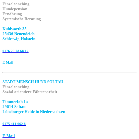
Einzelcoaching
Hundepension
Ernährung
Systemische Beratung
Kuhlworth 35
25436 Neuendeich
Schleswig-Holstein
0176 20 78 68 12
E-Mail
STADT MENSCH HUND SOLTAU
Einzelcoaching
Sozial orientiere Fährtenarbeit
Timmerloh 1a
29614 Soltau
Lüneburger Heide in Niedersachsen
0175 411 662 8‬
E-Mail