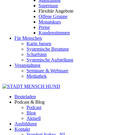
Mantrailing
Supernase
Flexible Angebote
Offene Gruppe
Monatskurs
Preise
Kundenstimmen
Für Menschen
Karin Jansen
Systemische Beratung
Scharfsinn
Systemische Aufstellung
Veranstaltung
Seminare & Webinare
Mediathek
Beuteladen
Podcast & Blog
Podcast
Blog
Aktuell
Ausbildung
Kontakt
Standort Soltau - NI