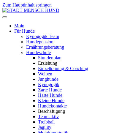
Zum Hauptinhalt springen
Moin
Für Hunde
Kynogogik Team
Hundepension
Ernährungsberatung
Hundeschule
Stundenplan
Erziehung
Einzeltraining & Coaching
Welpen
Junghunde
Kynogogik
Zarte Hunde
Harte Hunde
Kleine Hunde
Hundekontakte
Beschäftigung
Team aktiv
Treibball
Jagility
Motokynogogik