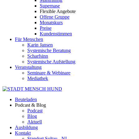
Mantrailing
Supernase
Flexible Angebote
Offene Gruppe
Monatskurs
Preise
Kundenstimmen
Für Menschen
Karin Jansen
Systemische Beratung
Scharfsinn
Systemische Aufstellung
Veranstaltung
Seminare & Webinare
Mediathek
Beuteladen
Podcast & Blog
Podcast
Blog
Aktuell
Ausbildung
Kontakt
Standort Soltau - NI