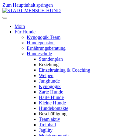
Zum Hauptinhalt springen
Moin
Für Hunde
Kynogogik Team
Hundepension
Ernährungsberatung
Hundeschule
Stundenplan
Erziehung
Einzeltraining & Coaching
Welpen
Junghunde
Kynogogik
Zarte Hunde
Harte Hunde
Kleine Hunde
Hundekontakte
Beschäftigung
Team aktiv
Treibball
Jagility
Motokynogogik