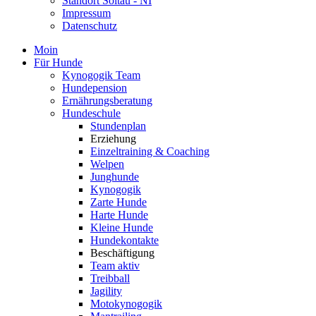
Standort Soltau - NI
Impressum
Datenschutz
Moin
Für Hunde
Kynogogik Team
Hundepension
Ernährungsberatung
Hundeschule
Stundenplan
Erziehung
Einzeltraining & Coaching
Welpen
Junghunde
Kynogogik
Zarte Hunde
Harte Hunde
Kleine Hunde
Hundekontakte
Beschäftigung
Team aktiv
Treibball
Jagility
Motokynogogik