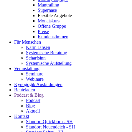
Mantrailing
Supernase
Flexible Angebote
Monatskurs
Offene Gruppe
Preise
Kundenstimmen
Für Menschen
Karin Jansen
Systemische Beratung
Scharfsinn
Systemische Aufstellung
Veranstaltung
Seminare
Webinare
Kynogogik Ausbildungen
Beuteladen
Podcast & Blog
Podcast
Blog
Aktuell
Kontakt
Standort Quickborn - SH
Standort Neuendeich - SH