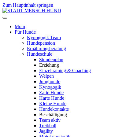
Zum Hauptinhalt springen
Moin
Für Hunde
Kynogogik Team
Hundepension
Ernährungsberatung
Hundeschule
Stundenplan
Erziehung
Einzeltraining & Coaching
Welpen
Junghunde
Kynogogik
Zarte Hunde
Harte Hunde
Kleine Hunde
Hundekontakte
Beschäftigung
Team aktiv
Treibball
Jagility
Motokynogogik