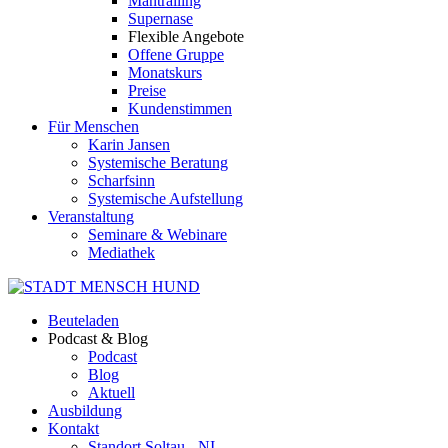
Mantrailing
Supernase
Flexible Angebote
Offene Gruppe
Monatskurs
Preise
Kundenstimmen
Für Menschen
Karin Jansen
Systemische Beratung
Scharfsinn
Systemische Aufstellung
Veranstaltung
Seminare & Webinare
Mediathek
Beuteladen
Podcast & Blog
Podcast
Blog
Aktuell
Ausbildung
Kontakt
Standort Soltau - NI