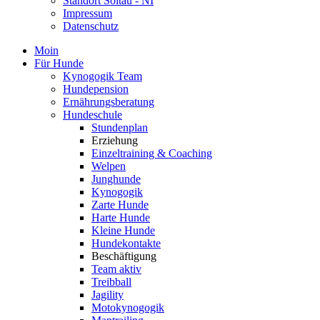
Standort Soltau - NI
Impressum
Datenschutz
Moin
Für Hunde
Kynogogik Team
Hundepension
Ernährungsberatung
Hundeschule
Stundenplan
Erziehung
Einzeltraining & Coaching
Welpen
Junghunde
Kynogogik
Zarte Hunde
Harte Hunde
Kleine Hunde
Hundekontakte
Beschäftigung
Team aktiv
Treibball
Jagility
Motokynogogik