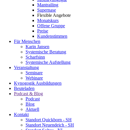
Mantrailing
Supernase
Flexible Angebote
Monatskurs
Offene Gruppe
Preise
Kundenstimmen
Für Menschen
Karin Jansen
Systemische Beratung
Scharfsinn
Systemische Aufstellung
Veranstaltung
Seminare
Webinare
Kynogogik Ausbildungen
Beuteladen
Podcast & Blog
Podcast
Blog
Aktuell
Kontakt
Standort Quickborn - SH
Standort Neuendeich - SH