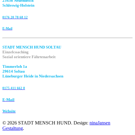
25436 Neuendeich
Schleswig-Holstein
0176 20 78 68 12
E-Mail
STADT MENSCH HUND SOLTAU
Einzelcoaching
Sozial orientiere Fährtenarbeit
Timmerloh 1a
29614 Soltau
Lüneburger Heide in Niedersachsen
0175 411 662 8‬
E-Mail
Website
©
2026
STADT MENSCH HUND. Design:
ninaJansen
Gestaltung
.