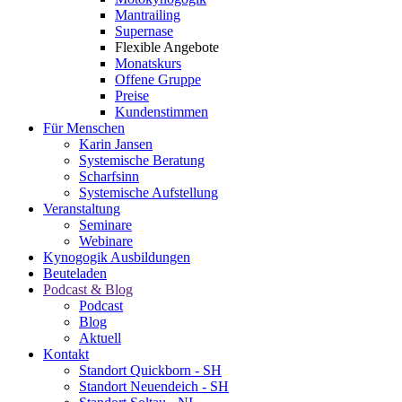
Mantrailing
Supernase
Flexible Angebote
Monatskurs
Offene Gruppe
Preise
Kundenstimmen
Für Menschen
Karin Jansen
Systemische Beratung
Scharfsinn
Systemische Aufstellung
Veranstaltung
Seminare
Webinare
Kynogogik Ausbildungen
Beuteladen
Podcast & Blog
Podcast
Blog
Aktuell
Kontakt
Standort Quickborn - SH
Standort Neuendeich - SH