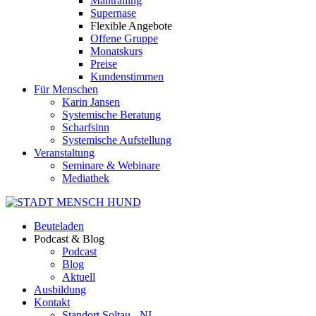
Mantrailing
Supernase
Flexible Angebote
Offene Gruppe
Monatskurs
Preise
Kundenstimmen
Für Menschen
Karin Jansen
Systemische Beratung
Scharfsinn
Systemische Aufstellung
Veranstaltung
Seminare & Webinare
Mediathek
Beuteladen
Podcast & Blog
Podcast
Blog
Aktuell
Ausbildung
Kontakt
Standort Soltau - NI