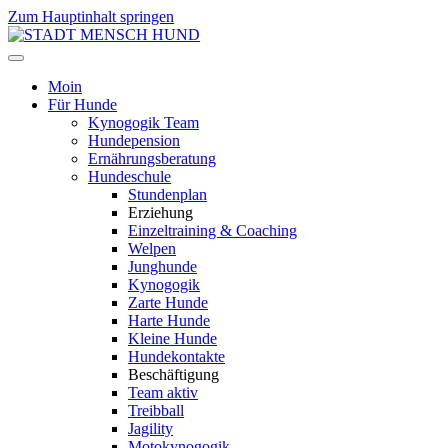
Zum Hauptinhalt springen
Moin
Für Hunde
Kynogogik Team
Hundepension
Ernährungsberatung
Hundeschule
Stundenplan
Erziehung
Einzeltraining & Coaching
Welpen
Junghunde
Kynogogik
Zarte Hunde
Harte Hunde
Kleine Hunde
Hundekontakte
Beschäftigung
Team aktiv
Treibball
Jagility
Motokynogogik