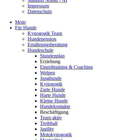
Standort Soltau - NI
Impressum
Datenschutz
Moin
Für Hunde
Kynogogik Team
Hundepension
Ernährungsberatung
Hundeschule
Stundenplan
Erziehung
Einzeltraining & Coaching
Welpen
Junghunde
Kynogogik
Zarte Hunde
Harte Hunde
Kleine Hunde
Hundekontakte
Beschäftigung
Team aktiv
Treibball
Jagility
Motokynogogik