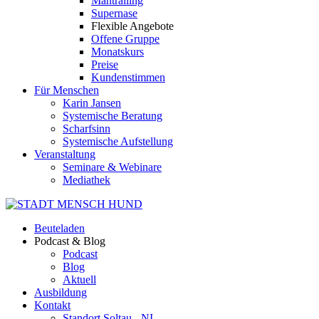
Mantrailing
Supernase
Flexible Angebote
Offene Gruppe
Monatskurs
Preise
Kundenstimmen
Für Menschen
Karin Jansen
Systemische Beratung
Scharfsinn
Systemische Aufstellung
Veranstaltung
Seminare & Webinare
Mediathek
Beuteladen
Podcast & Blog
Podcast
Blog
Aktuell
Ausbildung
Kontakt
Standort Soltau - NI