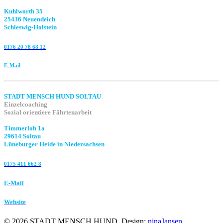
Kuhlworth 35
25436 Neuendeich
Schleswig-Holstein
0176 20 78 68 12
E-Mail
STADT MENSCH HUND SOLTAU
Einzelcoaching
Sozial orientiere Fährtenarbeit
Timmerloh 1a
29614 Soltau
Lüneburger Heide in Niedersachsen
0175 411 662 8‬
E-Mail
Website
©
2026
STADT MENSCH HUND. Design:
ninaJansen