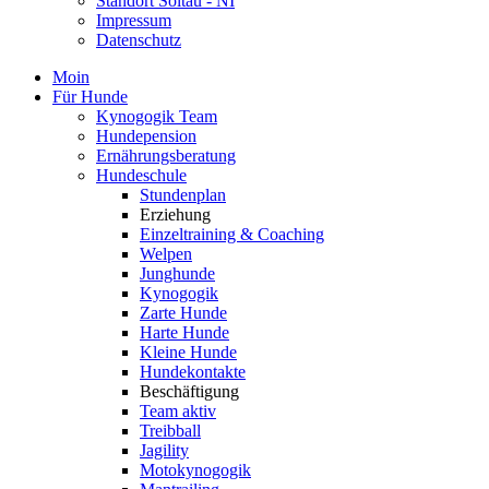
Standort Soltau - NI
Impressum
Datenschutz
Moin
Für Hunde
Kynogogik Team
Hundepension
Ernährungsberatung
Hundeschule
Stundenplan
Erziehung
Einzeltraining & Coaching
Welpen
Junghunde
Kynogogik
Zarte Hunde
Harte Hunde
Kleine Hunde
Hundekontakte
Beschäftigung
Team aktiv
Treibball
Jagility
Motokynogogik