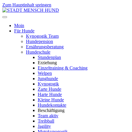
Zum Hauptinhalt springen
Moin
Für Hunde
Kynogogik Team
Hundepension
Ernährungsberatung
Hundeschule
Stundenplan
Erziehung
Einzeltraining & Coaching
Welpen
Junghunde
Kynogogik
Zarte Hunde
Harte Hunde
Kleine Hunde
Hundekontakte
Beschäftigung
Team aktiv
Treibball
Jagility
Motokynogogik