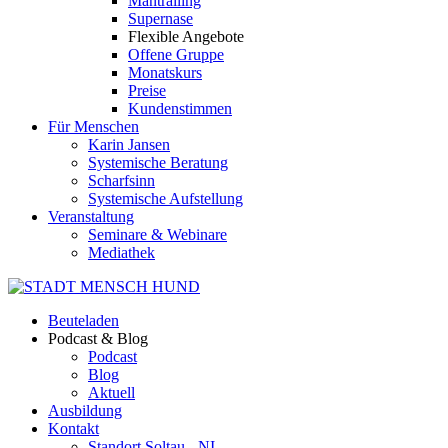
Mantrailing
Supernase
Flexible Angebote
Offene Gruppe
Monatskurs
Preise
Kundenstimmen
Für Menschen
Karin Jansen
Systemische Beratung
Scharfsinn
Systemische Aufstellung
Veranstaltung
Seminare & Webinare
Mediathek
Beuteladen
Podcast & Blog
Podcast
Blog
Aktuell
Ausbildung
Kontakt
Standort Soltau - NI