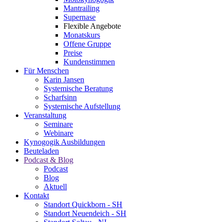
Mantrailing
Supernase
Flexible Angebote
Monatskurs
Offene Gruppe
Preise
Kundenstimmen
Für Menschen
Karin Jansen
Systemische Beratung
Scharfsinn
Systemische Aufstellung
Veranstaltung
Seminare
Webinare
Kynogogik Ausbildungen
Beuteladen
Podcast & Blog
Podcast
Blog
Aktuell
Kontakt
Standort Quickborn - SH
Standort Neuendeich - SH