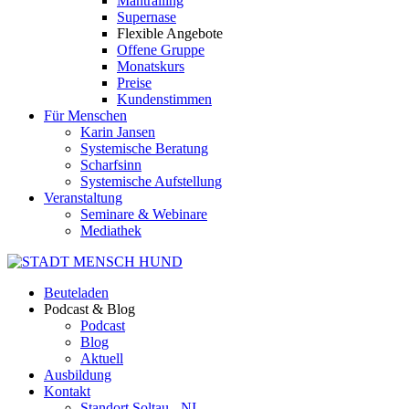
Mantrailing
Supernase
Flexible Angebote
Offene Gruppe
Monatskurs
Preise
Kundenstimmen
Für Menschen
Karin Jansen
Systemische Beratung
Scharfsinn
Systemische Aufstellung
Veranstaltung
Seminare & Webinare
Mediathek
Beuteladen
Podcast & Blog
Podcast
Blog
Aktuell
Ausbildung
Kontakt
Standort Soltau - NI