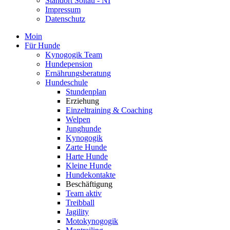
Standort Soltau - NI
Impressum
Datenschutz
Moin
Für Hunde
Kynogogik Team
Hundepension
Ernährungsberatung
Hundeschule
Stundenplan
Erziehung
Einzeltraining & Coaching
Welpen
Junghunde
Kynogogik
Zarte Hunde
Harte Hunde
Kleine Hunde
Hundekontakte
Beschäftigung
Team aktiv
Treibball
Jagility
Motokynogogik