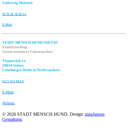
Schleswig-Holstein
0176 20 78 68 12
E-Mail
STADT MENSCH HUND SOLTAU
Einzelcoaching
Sozial orientiere Fährtenarbeit
Timmerloh 1a
29614 Soltau
Lüneburger Heide in Niedersachsen
0175 411 662 8‬
E-Mail
Website
©
2026
STADT MENSCH HUND. Design:
ninaJansen
Gestaltung
.