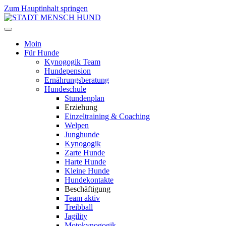
Zum Hauptinhalt springen
Moin
Für Hunde
Kynogogik Team
Hundepension
Ernährungsberatung
Hundeschule
Stundenplan
Erziehung
Einzeltraining & Coaching
Welpen
Junghunde
Kynogogik
Zarte Hunde
Harte Hunde
Kleine Hunde
Hundekontakte
Beschäftigung
Team aktiv
Treibball
Jagility
Motokynogogik