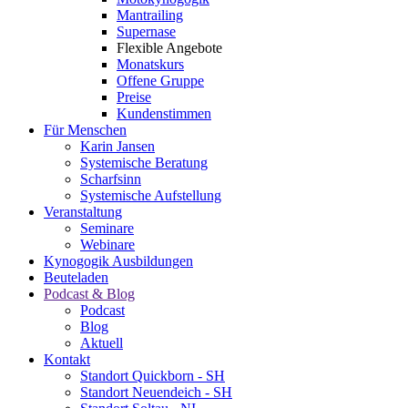
Mantrailing
Supernase
Flexible Angebote
Monatskurs
Offene Gruppe
Preise
Kundenstimmen
Für Menschen
Karin Jansen
Systemische Beratung
Scharfsinn
Systemische Aufstellung
Veranstaltung
Seminare
Webinare
Kynogogik Ausbildungen
Beuteladen
Podcast & Blog
Podcast
Blog
Aktuell
Kontakt
Standort Quickborn - SH
Standort Neuendeich - SH