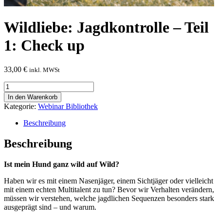
Wildliebe: Jagdkontrolle – Teil
1: Check up
33,00
€
inkl. MWSt
Wildliebe:
Jagdkontrolle
In den Warenkorb
-
Kategorie:
Webinar Bibliothek
Teil
1:
Beschreibung
Check
up
Beschreibung
Menge
Ist mein Hund ganz wild auf Wild?
Haben wir es mit einem Nasenjäger, einem Sichtjäger oder vielleicht
mit einem echten Multitalent zu tun? Bevor wir Verhalten verändern,
müssen wir verstehen, welche jagdlichen Sequenzen besonders stark
ausgeprägt sind – und warum.