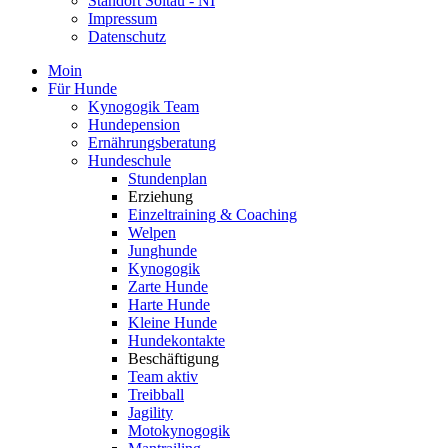
Standort Soltau - NI
Impressum
Datenschutz
Moin
Für Hunde
Kynogogik Team
Hundepension
Ernährungsberatung
Hundeschule
Stundenplan
Erziehung
Einzeltraining & Coaching
Welpen
Junghunde
Kynogogik
Zarte Hunde
Harte Hunde
Kleine Hunde
Hundekontakte
Beschäftigung
Team aktiv
Treibball
Jagility
Motokynogogik