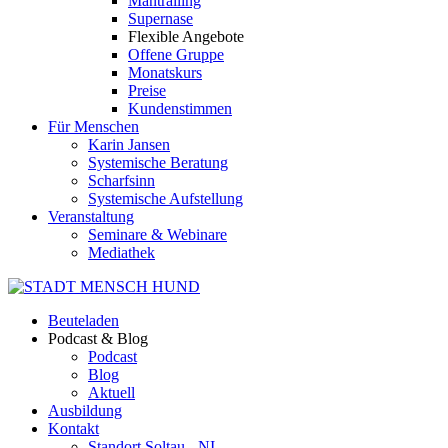
Mantrailing
Supernase
Flexible Angebote
Offene Gruppe
Monatskurs
Preise
Kundenstimmen
Für Menschen
Karin Jansen
Systemische Beratung
Scharfsinn
Systemische Aufstellung
Veranstaltung
Seminare & Webinare
Mediathek
Beuteladen
Podcast & Blog
Podcast
Blog
Aktuell
Ausbildung
Kontakt
Standort Soltau - NI