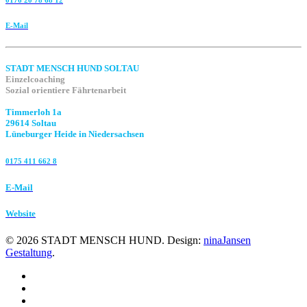
0176 20 78 68 12
E-Mail
STADT MENSCH HUND SOLTAU
Einzelcoaching
Sozial orientiere Fährtenarbeit
Timmerloh 1a
29614 Soltau
Lüneburger Heide in Niedersachsen
0175 411 662 8‬
E-Mail
Website
©
2026
STADT MENSCH HUND. Design:
ninaJansen
Gestaltung
.