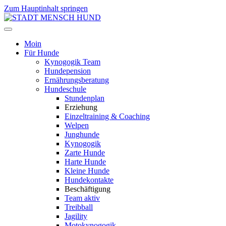
Zum Hauptinhalt springen
Moin
Für Hunde
Kynogogik Team
Hundepension
Ernährungsberatung
Hundeschule
Stundenplan
Erziehung
Einzeltraining & Coaching
Welpen
Junghunde
Kynogogik
Zarte Hunde
Harte Hunde
Kleine Hunde
Hundekontakte
Beschäftigung
Team aktiv
Treibball
Jagility
Motokynogogik