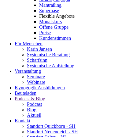
Mantrailing
Supernase
Flexible Angebote
Monatskurs
Offene Gruppe
Preise
Kundenstimmen
Für Menschen
Karin Jansen
Systemische Beratung
Scharfsinn
Systemische Aufstellung
Veranstaltung
Seminare
Webinare
Kynogogik Ausbildungen
Beuteladen
Podcast & Blog
Podcast
Blog
Aktuell
Kontakt
Standort Quickborn - SH
Standort Neuendeich - SH