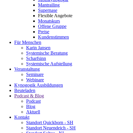
Mantrailing
Supernase
Flexible Angebote
Monatskurs
Offene Gruppe
Preise
Kundenstimmen
Für Menschen
Karin Jansen
Systemische Beratung
Scharfsinn
Systemische Aufstellung
Veranstaltung
Seminare
Webinare
Kynogogik Ausbildungen
Beuteladen
Podcast & Blog
Podcast
Blog
Aktuell
Kontakt
Standort Quickborn - SH
Standort Neuendeich - SH