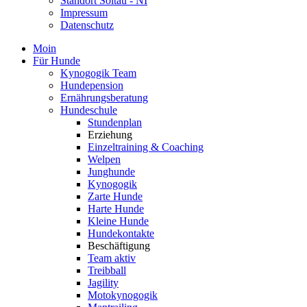
Standort Soltau - NI
Impressum
Datenschutz
Moin
Für Hunde
Kynogogik Team
Hundepension
Ernährungsberatung
Hundeschule
Stundenplan
Erziehung
Einzeltraining & Coaching
Welpen
Junghunde
Kynogogik
Zarte Hunde
Harte Hunde
Kleine Hunde
Hundekontakte
Beschäftigung
Team aktiv
Treibball
Jagility
Motokynogogik