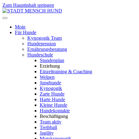
Zum Hauptinhalt springen
Moin
Für Hunde
Kynogogik Team
Hundepension
Ernährungsberatung
Hundeschule
Stundenplan
Erziehung
Einzeltraining & Coaching
Welpen
Junghunde
Kynogogik
Zarte Hunde
Harte Hunde
Kleine Hunde
Hundekontakte
Beschäftigung
Team aktiv
Treibball
Jagility
Motokynogogik