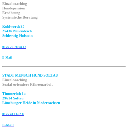
Einzelcoaching
Hundepension
Ernährung
Systemische Beratung
Kuhlworth 35
25436 Neuendeich
Schleswig-Holstein
0176 20 78 68 12
E-Mail
STADT MENSCH HUND SOLTAU
Einzelcoaching
Sozial orientiere Fährtenarbeit
Timmerloh 1a
29614 Soltau
Lüneburger Heide in Niedersachsen
0175 411 662 8‬
E-Mail