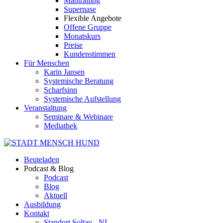
Mantrailing
Supernase
Flexible Angebote
Offene Gruppe
Monatskurs
Preise
Kundenstimmen
Für Menschen
Karin Jansen
Systemische Beratung
Scharfsinn
Systemische Aufstellung
Veranstaltung
Seminare & Webinare
Mediathek
Beuteladen
Podcast & Blog
Podcast
Blog
Aktuell
Ausbildung
Kontakt
Standort Soltau - NI